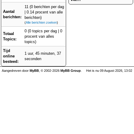
11 (0 berichten per dag
Aantal
| 0.14 procent van alle
berichten:
berichten)
(
Alle berichten zoeken
)
0 (0 topics per dag | 0
Totaal
procent van alles
Topics:
topics)
Tijd
1 uur, 45 minuten, 37
online
seconden
besteed:
Aangedreven door
MyBB
, © 2002-2026
MyBB Group
.
Het is nu 09 August 2026, 13:02