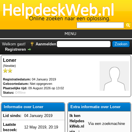
MENU
Home
Welkom gast!
Aanmelden
Registreren
Tutorials
Loner
Foutcodes
(Newbie)
Helpdesks
Registratiedatum:
04 January 2019
GemistDownloader
*
Geboortedatum:
Niet opgegeven
Plaatselijke tijd:
09 August 2026 op 13:02
Forum
Status:
Offline
Informatie over Loner
Extra informatie over Loner
Lid sinds:
04 January 2019
Ik ken
Helpdes
Via een zoekmachine
Laatste
kWeb.nl
12 May 2019, 20:19
bezoek:
via...: