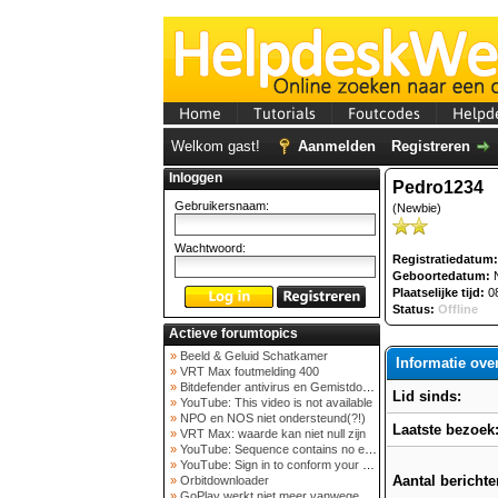
Home
Tutorials
Foutcodes
Helpd
Welkom gast!
Aanmelden
Registreren
Inloggen
Pedro1234
Gebruikersnaam:
(Newbie)
Wachtwoord:
Registratiedatum:
Geboortedatum:
N
Plaatselijke tijd:
08
Status:
Offline
Actieve forumtopics
»
Beeld & Geluid Schatkamer
Informatie ove
»
VRT Max foutmelding 400
»
Bitdefender antivirus en Gemistdowloader
Lid sinds:
»
YouTube: This video is not available
»
NPO en NOS niet ondersteund(?!)
Laatste bezoek
»
VRT Max: waarde kan niet null zijn
»
YouTube: Sequence contains no elements
»
YouTube: Sign in to conform your not a bot
Aantal berichte
»
Orbitdownloader
»
GoPlay werkt niet meer vanwege nieuwe webadres