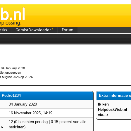
esks
GemistDownloader
*
Forum
04 January 2020
iet opgegeven
 August 2026 op 20:26
r Pedro1234
Extra informatie 
04 January 2020
Ik ken
HelpdeskWeb.nl
:
16 November 2025, 14:19
via...:
12 (0 berichten per dag | 0.15 procent van alle
n:
berichten)