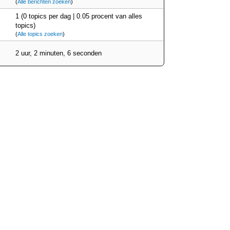
(
Alle berichten zoeken
)
1 (0 topics per dag | 0.05 procent van alles
topics)
(
Alle topics zoeken
)
2 uur, 2 minuten, 6 seconden