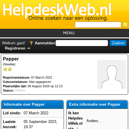
MENU
Home
Welkom gast!
Aanmelden
Registreren
Tutorials
Pepper
Foutcodes
(Newbie)
Helpdesks
Registratiedatum:
07 March 2022
GemistDownloader
*
Geboortedatum:
Niet opgegeven
Plaatselijke tijd:
08 August 2026 op 12:13
Forum
Status:
Offline
Informatie over Pepper
Extra informatie over Pepper
Lid sinds:
07 March 2022
Ik ken
Helpdes
Anders...
Laatste
05 September 2023,
kWeb.nl
bezoek:
19:37
via...: