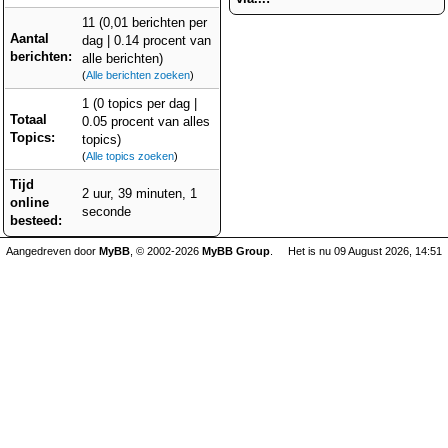
11 (0,01 berichten per
Aantal
dag | 0.14 procent van
berichten:
alle berichten)
(
Alle berichten zoeken
)
1 (0 topics per dag |
Totaal
0.05 procent van alles
Topics:
topics)
(
Alle topics zoeken
)
Tijd
2 uur, 39 minuten, 1
online
seconde
besteed:
Aangedreven door
MyBB
, © 2002-2026
MyBB Group
.
Het is nu 09 August 2026, 14:51