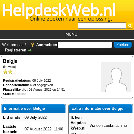
MENU
Home
Welkom gast!
Aanmelden
Registreren
Tutorials
Belgje
Foutcodes
(Newbie)
Helpdesks
Registratiedatum:
09 July 2022
GemistDownloader
*
Geboortedatum:
Niet opgegeven
Plaatselijke tijd:
09 August 2026 op 14:51
Forum
Status:
Offline
Informatie over Belgje
Extra informatie over Belgje
Lid sinds:
09 July 2022
Ik ken
Helpdes
Via een zoekmachine
Laatste
kWeb.nl
07 August 2022, 11:00
bezoek:
via...: