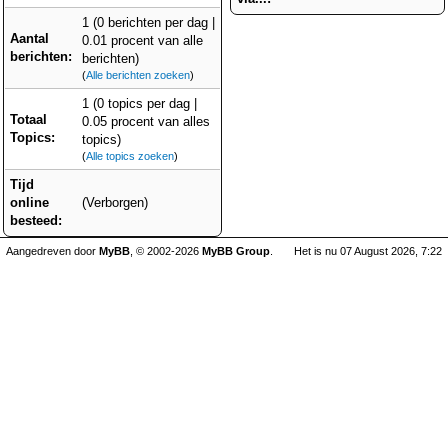
1 (0 berichten per dag |
Aantal
0.01 procent van alle
berichten:
berichten)
(
Alle berichten zoeken
)
1 (0 topics per dag |
Totaal
0.05 procent van alles
Topics:
topics)
(
Alle topics zoeken
)
Tijd
online
(Verborgen)
besteed:
Aangedreven door
MyBB
, © 2002-2026
MyBB Group
.
Het is nu 07 August 2026, 7:22