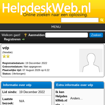
MENU
Home
Welkom gast!
Aanmelden
Registreren
Tutorials
vdp
Foutcodes
(Newbie)
Helpdesks
Registratiedatum:
19 December 2022
GemistDownloader
*
Geboortedatum:
Niet opgegeven
Plaatselijke tijd:
07 August 2026 op 6:22
Forum
Status:
(Verborgen)
Informatie over vdp
Extra informatie over vdp
Lid sinds:
19 December 2022
Ik ken
Helpdes
Anders...
Laatste
kWeb.nl
N/A
bezoek:
via...: