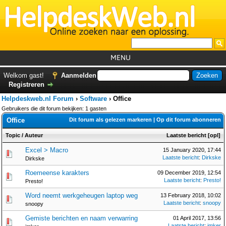
MENU
Home
Welkom gast!
Aanmelden
Registreren
Tutorials
Helpdeskweb.nl Forum
›
Software
›
Office
Foutcodes
Gebruikers die dit forum bekijken: 1 gasten
Office
Dit forum als gelezen markeren
|
Op dit forum abonneren
Helpdesks
Topic
/
Auteur
Laatste bericht
[
opl
]
GemistDownloader
*
Excel > Macro
15 January 2020, 17:44
Forum
Laatste bericht
:
Dirkske
Dirkske
Roemeense karakters
09 December 2019, 12:54
Laatste bericht
:
Presto!
Presto!
Word neemt werkgeheugen laptop weg
13 February 2018, 10:02
Laatste bericht
:
snoopy
snoopy
Gemiste berichten en naam verwarring
01 April 2017, 13:56
Laatste bericht
:
imker