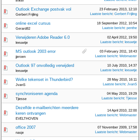
imker
Outlook Exchange postvak vol
23 February 2013, 12:10
Laatste bericht
:
Gerbert Frijling
Gerbert Frijling
online excel cursus
18 September 2012, 10:54
Laatste bericht
:
penthe
Gerard82
Verwijderen Adobe Reader 6.0
02 April 2012, 19:50
Laatste bericht
:
leeuwtje
leeuwtje
MS outlook 2003 error
03 February 2011, 18:43
Laatste bericht
:
Webmaster
jjeroen
Outlook 97 onvolledig verwijderd
10 July 2010, 14:37
Laatste bericht
:
leeuwtje
leeuwtje
Welke tekenset in Thunderbird?
28 May 2010, 16:11
Laatste bericht
:
JvanS
JvanS
synchroniseren agenda
04 May 2010, 19:29
Laatste bericht
:
Tjiesse
Tjiesse
Dezelfde e-mailberichten meerdere
14 April 2010, 22:00
keren ontvangen
Laatste bericht
:
Webmaster
EVELTHOVEN
office 2007
07 November 2009, 17:58
Laatste bericht
:
Webmaster
nasje