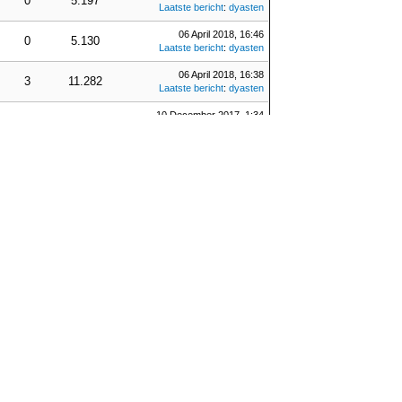
0
5.197
Laatste bericht
:
dyasten
06 April 2018, 16:46
0
5.130
Laatste bericht
:
dyasten
06 April 2018, 16:38
3
11.282
Laatste bericht
:
dyasten
10 December 2017, 1:34
1
7.308
Laatste bericht
:
mandatory
01 October 2017, 22:32
1
7.462
Laatste bericht
:
Webmaster
14 August 2017, 18:23
3
11.355
Laatste bericht
:
penthe
03 July 2017, 18:14
0
5.606
Laatste bericht
:
roelsmaarten
25 April 2017, 18:20
6
23.042
Laatste bericht
:
vincie
zoeken: