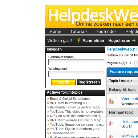
Home
Tutorials
Foutcodes
Helpd
Welkom gast!
Aanmelden
Registreren
Helpdeskweb.nl
Inloggen
Gebruikers die dit fo
Gebruikersnaam:
Pagina's (3):
1
Wachtwoord:
Feature reques
Topic
/
Auteur
Belangrijk topic
Actieve forumtopics
Voor in d
»
Beeld & Geluid Schatkamer
»
VRT Max foutmelding 400
Webmaste
»
Bitdefender antivirus en Gemistdowloader
»
YouTube: This video is not available
Normaal topic
»
NPO en NOS niet ondersteund(?!)
»
VRT Max: waarde kan niet null zijn
Hele seri
»
YouTube: Sequence contains no elements
User64
»
YouTube: Sign in to conform your not a bot
»
Orbitdownloader
GoPlay p
»
GoPlay werkt niet meer vanwege nieuwe webadres