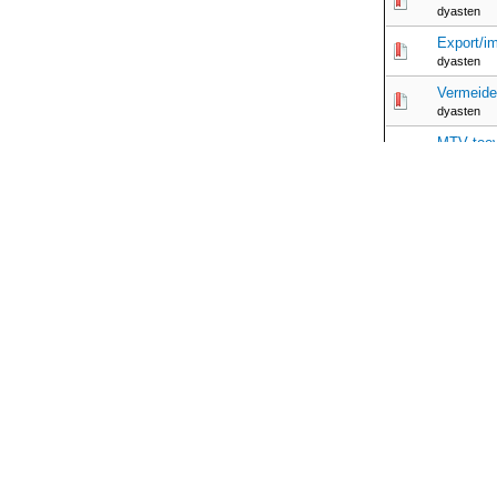
dyasten
Export/i
dyasten
Vermeide
dyasten
MTV toev
mandatory
paar sug
user_user
downloadl
smikkeltjen
Ziggo.nl
roelsmaart
DRM VT
roelsmaart
Pagina's (3):
1
Bevat nieuwe ber