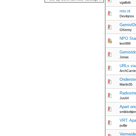
vgallotti
mtv.nl
Devilqnox
GemistDo
GKenny
NPO Star
leor888
Gemistdo
Jonas
URLs via
ArchCarrie
Onderste
Martin35
Radiostr
Jos64
Apart ond
smikkeltjen
VRT: Apa
pulfje
Vermeide