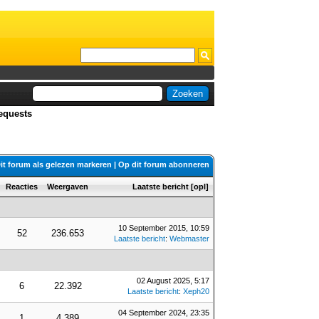
equests
it forum als gelezen markeren
|
Op dit forum abonneren
Reacties
Weergaven
Laatste bericht
[
opl
]
10 September 2015, 10:59
52
236.653
Laatste bericht
:
Webmaster
02 August 2025, 5:17
6
22.392
Laatste bericht
:
Xeph20
04 September 2024, 23:35
1
4.389