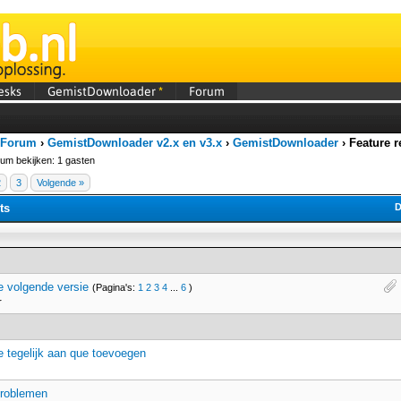
esks
GemistDownloader
*
Forum
 Forum
›
GemistDownloader v2.x en v3.x
›
GemistDownloader
›
Feature r
rum bekijken: 1 gasten
2
3
Volgende »
ts
D
e volgende versie
(Pagina's:
1
2
3
4
...
6
)
r
e tegelijk aan que toevoegen
roblemen