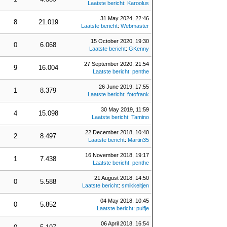
Laatste bericht
:
Karoolus
31 May 2024, 22:46
8
21.019
Laatste bericht
:
Webmaster
15 October 2020, 19:30
0
6.068
Laatste bericht
:
GKenny
27 September 2020, 21:54
9
16.004
Laatste bericht
:
penthe
26 June 2019, 17:55
1
8.379
Laatste bericht
:
fotofrank
30 May 2019, 11:59
4
15.098
Laatste bericht
:
Tamino
22 December 2018, 10:40
2
8.497
Laatste bericht
:
Martin35
16 November 2018, 19:17
1
7.438
Laatste bericht
:
penthe
21 August 2018, 14:50
0
5.588
Laatste bericht
:
smikkeltjen
04 May 2018, 10:45
0
5.852
Laatste bericht
:
pulfje
06 April 2018, 16:54