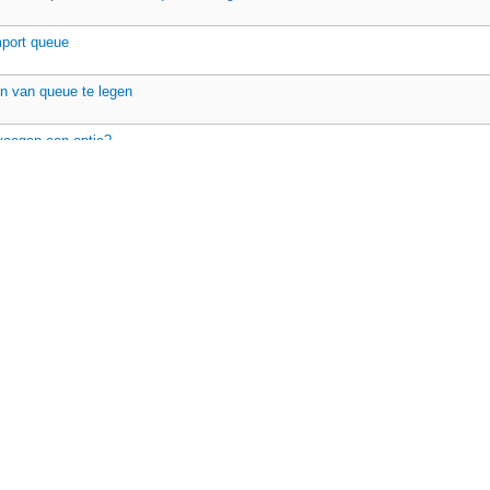
mport queue
n van queue te legen
oegen een optie?
gesties
ijst vanop afstand aanvullen
en
M
en
2
3
Volgende »
ichten
Bevat geen nieuwe berichten
Dit forum door