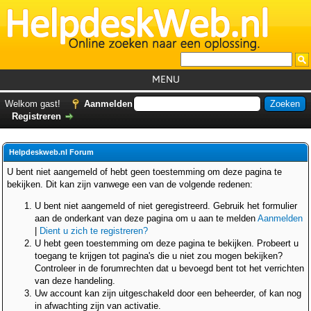
MENU
Home
Welkom gast!
Aanmelden
Registreren
Tutorials
Foutcodes
Helpdeskweb.nl Forum
Helpdesks
U bent niet aangemeld of hebt geen toestemming om deze pagina te
bekijken. Dit kan zijn vanwege een van de volgende redenen:
GemistDownloader
*
U bent niet aangemeld of niet geregistreerd. Gebruik het formulier
Forum
aan de onderkant van deze pagina om u aan te melden
Aanmelden
|
Dient u zich te registreren?
U hebt geen toestemming om deze pagina te bekijken. Probeert u
toegang te krijgen tot pagina's die u niet zou mogen bekijken?
Controleer in de forumrechten dat u bevoegd bent tot het verrichten
van deze handeling.
Uw account kan zijn uitgeschakeld door een beheerder, of kan nog
in afwachting zijn van activatie.