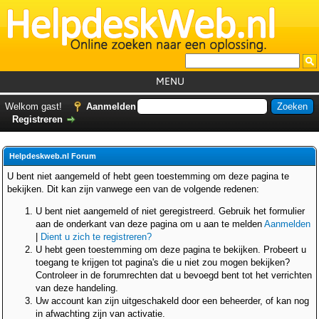
MENU
Home
Welkom gast!
Aanmelden
Registreren
Tutorials
Foutcodes
Helpdeskweb.nl Forum
Helpdesks
U bent niet aangemeld of hebt geen toestemming om deze pagina te
bekijken. Dit kan zijn vanwege een van de volgende redenen:
GemistDownloader
*
U bent niet aangemeld of niet geregistreerd. Gebruik het formulier
Forum
aan de onderkant van deze pagina om u aan te melden
Aanmelden
|
Dient u zich te registreren?
U hebt geen toestemming om deze pagina te bekijken. Probeert u
toegang te krijgen tot pagina's die u niet zou mogen bekijken?
Controleer in de forumrechten dat u bevoegd bent tot het verrichten
van deze handeling.
Uw account kan zijn uitgeschakeld door een beheerder, of kan nog
in afwachting zijn van activatie.