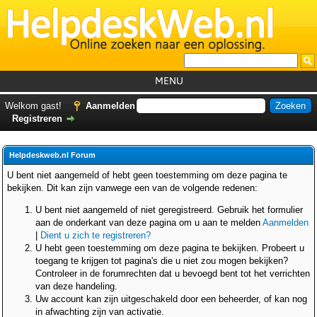
MENU
Home
Welkom gast!
Aanmelden
Registreren
Tutorials
Foutcodes
Helpdeskweb.nl Forum
Helpdesks
U bent niet aangemeld of hebt geen toestemming om deze pagina te
bekijken. Dit kan zijn vanwege een van de volgende redenen:
GemistDownloader
*
U bent niet aangemeld of niet geregistreerd. Gebruik het formulier
Forum
aan de onderkant van deze pagina om u aan te melden
Aanmelden
|
Dient u zich te registreren?
U hebt geen toestemming om deze pagina te bekijken. Probeert u
toegang te krijgen tot pagina's die u niet zou mogen bekijken?
Controleer in de forumrechten dat u bevoegd bent tot het verrichten
van deze handeling.
Uw account kan zijn uitgeschakeld door een beheerder, of kan nog
in afwachting zijn van activatie.