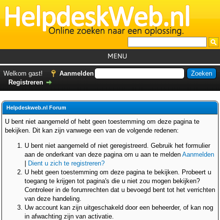
MENU
Home
Welkom gast!
Aanmelden
Registreren
Tutorials
Foutcodes
Helpdeskweb.nl Forum
Helpdesks
U bent niet aangemeld of hebt geen toestemming om deze pagina te
bekijken. Dit kan zijn vanwege een van de volgende redenen:
GemistDownloader
*
U bent niet aangemeld of niet geregistreerd. Gebruik het formulier
Forum
aan de onderkant van deze pagina om u aan te melden
Aanmelden
|
Dient u zich te registreren?
U hebt geen toestemming om deze pagina te bekijken. Probeert u
toegang te krijgen tot pagina's die u niet zou mogen bekijken?
Controleer in de forumrechten dat u bevoegd bent tot het verrichten
van deze handeling.
Uw account kan zijn uitgeschakeld door een beheerder, of kan nog
in afwachting zijn van activatie.