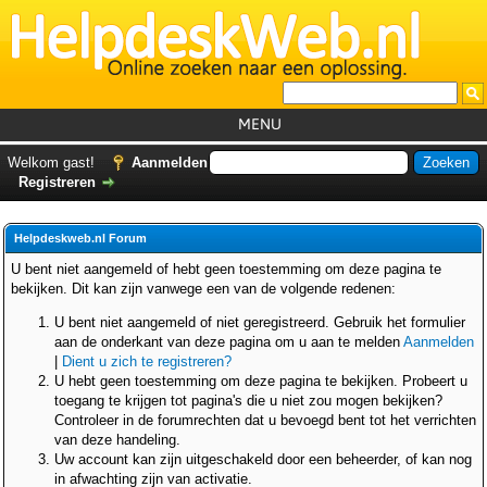
MENU
Home
Welkom gast!
Aanmelden
Registreren
Tutorials
Foutcodes
Helpdeskweb.nl Forum
Helpdesks
U bent niet aangemeld of hebt geen toestemming om deze pagina te
bekijken. Dit kan zijn vanwege een van de volgende redenen:
GemistDownloader
*
U bent niet aangemeld of niet geregistreerd. Gebruik het formulier
Forum
aan de onderkant van deze pagina om u aan te melden
Aanmelden
|
Dient u zich te registreren?
U hebt geen toestemming om deze pagina te bekijken. Probeert u
toegang te krijgen tot pagina's die u niet zou mogen bekijken?
Controleer in de forumrechten dat u bevoegd bent tot het verrichten
van deze handeling.
Uw account kan zijn uitgeschakeld door een beheerder, of kan nog
in afwachting zijn van activatie.