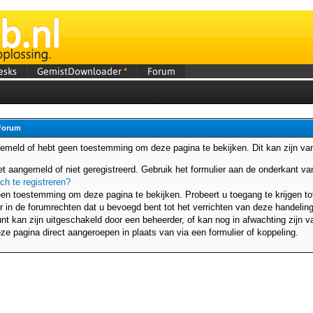
esks
GemistDownloader
*
Forum
Forum
gemeld of hebt geen toestemming om deze pagina te bekijken. Dit kan zijn v
et aangemeld of niet geregistreerd. Gebruik het formulier aan de onderkant 
ich te registreren?
en toestemming om deze pagina te bekijken. Probeert u toegang te krijgen to
r in de forumrechten dat u bevoegd bent tot het verrichten van deze handeling
t kan zijn uitgeschakeld door een beheerder, of kan nog in afwachting zijn va
ze pagina direct aangeroepen in plaats van via een formulier of koppeling.