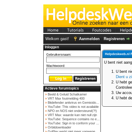
Home
Tutorials
Foutcodes
Helpd
Welkom gast!
Aanmelden
Registreren
Inloggen
Helpdeskweb.nl 
Gebruikersnaam:
U bent niet aan
Wachtwoord:
U bent ni
Dient u z
U hebt ge
Controlee
Actieve forumtopics
Uw accoun
»
Beeld & Geluid Schatkamer
U hebt de
»
VRT Max foutmelding 400
»
Bitdefender antivirus en Gemistdowloader
»
YouTube: This video is not available
»
NPO en NOS niet ondersteund(?!)
»
VRT Max: waarde kan niet null zijn
»
YouTube: Sequence contains no elements
»
YouTube: Sign in to conform your not a bot
»
Orbitdownloader
»
GoPlay werkt niet meer vanwege nieuwe webadres