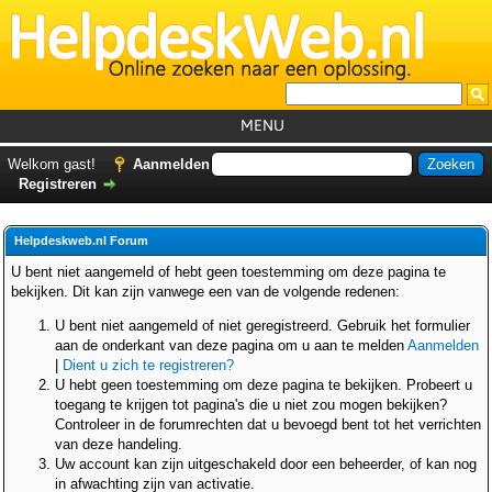
MENU
Home
Welkom gast!
Aanmelden
Registreren
Tutorials
Foutcodes
Helpdeskweb.nl Forum
Helpdesks
U bent niet aangemeld of hebt geen toestemming om deze pagina te
bekijken. Dit kan zijn vanwege een van de volgende redenen:
GemistDownloader
*
U bent niet aangemeld of niet geregistreerd. Gebruik het formulier
Forum
aan de onderkant van deze pagina om u aan te melden
Aanmelden
|
Dient u zich te registreren?
U hebt geen toestemming om deze pagina te bekijken. Probeert u
toegang te krijgen tot pagina's die u niet zou mogen bekijken?
Controleer in de forumrechten dat u bevoegd bent tot het verrichten
van deze handeling.
Uw account kan zijn uitgeschakeld door een beheerder, of kan nog
in afwachting zijn van activatie.