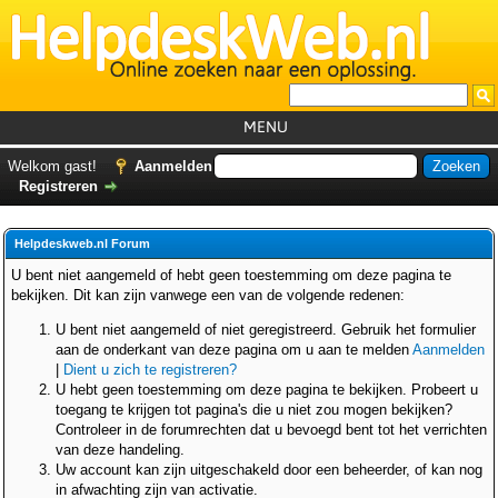
MENU
Home
Welkom gast!
Aanmelden
Registreren
Tutorials
Foutcodes
Helpdeskweb.nl Forum
Helpdesks
U bent niet aangemeld of hebt geen toestemming om deze pagina te
bekijken. Dit kan zijn vanwege een van de volgende redenen:
GemistDownloader
*
U bent niet aangemeld of niet geregistreerd. Gebruik het formulier
Forum
aan de onderkant van deze pagina om u aan te melden
Aanmelden
|
Dient u zich te registreren?
U hebt geen toestemming om deze pagina te bekijken. Probeert u
toegang te krijgen tot pagina's die u niet zou mogen bekijken?
Controleer in de forumrechten dat u bevoegd bent tot het verrichten
van deze handeling.
Uw account kan zijn uitgeschakeld door een beheerder, of kan nog
in afwachting zijn van activatie.