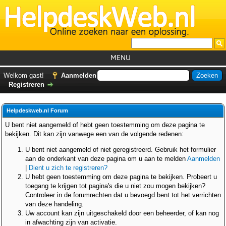
MENU
Home
Welkom gast!
Aanmelden
Registreren
Tutorials
Foutcodes
Helpdeskweb.nl Forum
Helpdesks
U bent niet aangemeld of hebt geen toestemming om deze pagina te
bekijken. Dit kan zijn vanwege een van de volgende redenen:
GemistDownloader
*
U bent niet aangemeld of niet geregistreerd. Gebruik het formulier
Forum
aan de onderkant van deze pagina om u aan te melden
Aanmelden
|
Dient u zich te registreren?
U hebt geen toestemming om deze pagina te bekijken. Probeert u
toegang te krijgen tot pagina's die u niet zou mogen bekijken?
Controleer in de forumrechten dat u bevoegd bent tot het verrichten
van deze handeling.
Uw account kan zijn uitgeschakeld door een beheerder, of kan nog
in afwachting zijn van activatie.