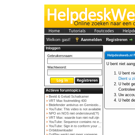
Home
Tutorials
Foutcodes
Helpd
Welkom gast!
Aanmelden
Registreren
Inloggen
Helpdeskweb.nl 
Gebruikersnaam:
U bent niet aan
Wachtwoord:
U bent ni
Dient u z
U hebt ge
Controlee
Actieve forumtopics
Uw accoun
»
Beeld & Geluid Schatkamer
U hebt de
»
VRT Max foutmelding 400
»
Bitdefender antivirus en Gemistdowloader
»
YouTube: This video is not available
»
NPO en NOS niet ondersteund(?!)
»
VRT Max: waarde kan niet null zijn
»
YouTube: Sequence contains no elements
»
YouTube: Sign in to conform your not a bot
»
Orbitdownloader
»
GoPlay werkt niet meer vanwege nieuwe webadres