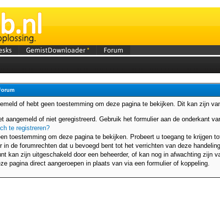
esks
GemistDownloader
*
Forum
Forum
gemeld of hebt geen toestemming om deze pagina te bekijken. Dit kan zijn v
et aangemeld of niet geregistreerd. Gebruik het formulier aan de onderkant 
ich te registreren?
en toestemming om deze pagina te bekijken. Probeert u toegang te krijgen to
r in de forumrechten dat u bevoegd bent tot het verrichten van deze handeling
t kan zijn uitgeschakeld door een beheerder, of kan nog in afwachting zijn va
ze pagina direct aangeroepen in plaats van via een formulier of koppeling.