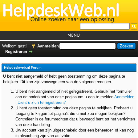
MENU
Home
Welkom gast!
Aanmelden
Registreren
Tutorials
Foutcodes
Helpdeskweb.nl Forum
Helpdesks
U bent niet aangemeld of hebt geen toestemming om deze pagina te
bekijken. Dit kan zijn vanwege een van de volgende redenen:
GemistDownloader
*
U bent niet aangemeld of niet geregistreerd. Gebruik het formulier
Forum
aan de onderkant van deze pagina om u aan te melden
Aanmelden
|
Dient u zich te registreren?
U hebt geen toestemming om deze pagina te bekijken. Probeert u
toegang te krijgen tot pagina's die u niet zou mogen bekijken?
Controleer in de forumrechten dat u bevoegd bent tot het verrichten
van deze handeling.
Uw account kan zijn uitgeschakeld door een beheerder, of kan nog
in afwachting zijn van activatie.