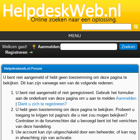
MENU
Home
Welkom gast!
Aanmelden
Registreren
Tutorials
Foutcodes
Helpdeskweb.nl Forum
Helpdesks
U bent niet aangemeld of hebt geen toestemming om deze pagina te
bekijken. Dit kan zijn vanwege een van de volgende redenen:
GemistDownloader
*
U bent niet aangemeld of niet geregistreerd. Gebruik het formulier
Forum
aan de onderkant van deze pagina om u aan te melden
Aanmelden
|
Dient u zich te registreren?
U hebt geen toestemming om deze pagina te bekijken. Probeert u
toegang te krijgen tot pagina's die u niet zou mogen bekijken?
Controleer in de forumrechten dat u bevoegd bent tot het verrichten
van deze handeling.
Uw account kan zijn uitgeschakeld door een beheerder, of kan nog
in afwachting zijn van activatie.