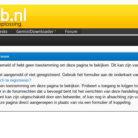
esks
GemistDownloader
*
Forum
Forum
gemeld of hebt geen toestemming om deze pagina te bekijken. Dit kan zijn v
et aangemeld of niet geregistreerd. Gebruik het formulier aan de onderkant 
ich te registreren?
en toestemming om deze pagina te bekijken. Probeert u toegang te krijgen to
r in de forumrechten dat u bevoegd bent tot het verrichten van deze handeling
t kan zijn uitgeschakeld door een beheerder, of kan nog in afwachting zijn va
ze pagina direct aangeroepen in plaats van via een formulier of koppeling.