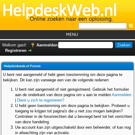
MENU
Home
Welkom gast!
Aanmelden
Registreren
Tutorials
Foutcodes
Helpdeskweb.nl Forum
Helpdesks
U bent niet aangemeld of hebt geen toestemming om deze pagina te
bekijken. Dit kan zijn vanwege een van de volgende redenen:
GemistDownloader
*
U bent niet aangemeld of niet geregistreerd. Gebruik het formulier
Forum
aan de onderkant van deze pagina om u aan te melden
Aanmelden
|
Dient u zich te registreren?
U hebt geen toestemming om deze pagina te bekijken. Probeert u
toegang te krijgen tot pagina's die u niet zou mogen bekijken?
Controleer in de forumrechten dat u bevoegd bent tot het verrichten
van deze handeling.
Uw account kan zijn uitgeschakeld door een beheerder, of kan nog
in afwachting zijn van activatie.