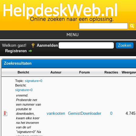
MENU
Home
Welkom gast!
Aanmelden
Registreren
Tutorials
Zoekresultaten
Foutcodes
Bericht
Auteur
Forum
Reacties
Weergav
Helpdesks
Topic:
signature=0
GemistDownloader
*
Bericht:
signature=0
Forum
vreemd.
Probeerde net
een nummer van
youtube te
vankooten
GemistDownloader
0
4.745
downloaden,
kwam elke keer
na het invoeren
van de url
"signature=0" Na