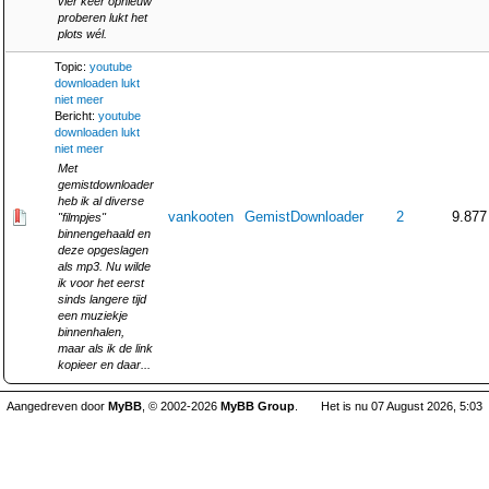
vier keer opnieuw
proberen lukt het
plots wél.
Topic:
youtube
downloaden lukt
niet meer
Bericht:
youtube
downloaden lukt
niet meer
Met
gemistdownloader
heb ik al diverse
vankooten
GemistDownloader
2
9.877
"filmpjes"
binnengehaald en
deze opgeslagen
als mp3. Nu wilde
ik voor het eerst
sinds langere tijd
een muziekje
binnenhalen,
maar als ik de link
kopieer en daar...
Aangedreven door
MyBB
, © 2002-2026
MyBB Group
.
Het is nu 07 August 2026, 5:03