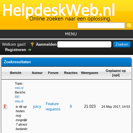
MENU
Home
Welkom gast!
Aanmelden
Registreren
Tutorials
Zoekresultaten
Foutcodes
Geplaatst op
Helpdesks
Bericht
Auteur
Forum
Reacties
Weergaven
[
opl
]
GemistDownloader
*
Topic:
mtv.nl
Forum
Bericht:
RE:
mtv.nl
Feature
juicy
8
21.023
is dit op
24 May 2017, 14:53
requests
heden
nog
mogelijk
? alvast
bedankt