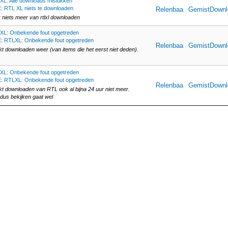
XL: Alle downloads mislukken
: RTL XL niets te downloaden
Relenbaa
GemistDownl
 niets meer van rtlxl downloaden
XL: Onbekende fout opgetreden
: RTLXL: Onbekende fout opgetreden
Relenbaa
GemistDownl
rkt downloaden weer (van items die het eerst niet deden).
XL: Onbekende fout opgetreden
: RTLXL: Onbekende fout opgetreden
Relenbaa
GemistDownl
rkt downloaden van RTL ook al bijna 24 uur niet meer.
dus bekijken gaat wel