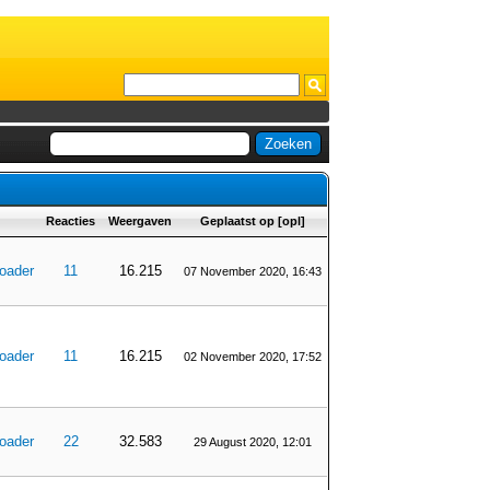
Reacties
Weergaven
Geplaatst op
[
opl
]
oader
11
16.215
07 November 2020, 16:43
oader
11
16.215
02 November 2020, 17:52
oader
22
32.583
29 August 2020, 12:01