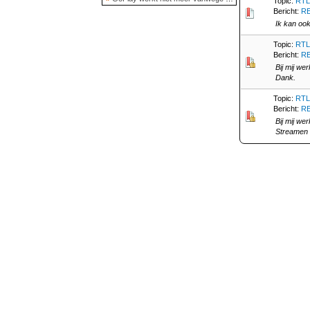
Topic:
RTL
Bericht:
RE
Ik kan ook
Topic:
RTL
Bericht:
RE
Bij mij we
Dank.
Topic:
RTL
Bericht:
RE
Bij mij we
Streamen 