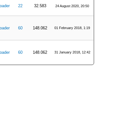
oader
22
32.583
24 August 2020, 20:50
oader
60
148.062
01 February 2018, 1:19
oader
60
148.062
31 January 2018, 12:42