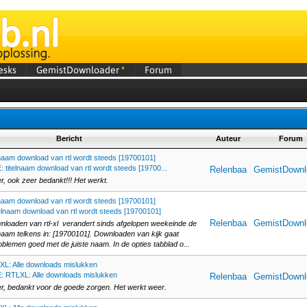
esks
GemistDownloader
*
Forum
Bericht
Auteur
Forum
lnaam download van rtl wordt steeds [19700101]
: titelnaam download van rtl wordt steeds [19700...
Relenbaa
GemistDownl
, ook zeer bedankt!!! Het werkt.
lnaam download van rtl wordt steeds [19700101]
telnaam download van rtl wordt steeds [19700101]
Relenbaa
GemistDownl
wnloaden van rtl-xl verandert sinds afgelopen weekeinde de
aam telkens in: [19700101]. Downloaden van kijk gaat
blemen goed met de juiste naam. In de opties tabblad o...
XL: Alle downloads mislukken
: RTLXL: Alle downloads mislukken
Relenbaa
GemistDownl
, bedankt voor de goede zorgen. Het werkt weer.