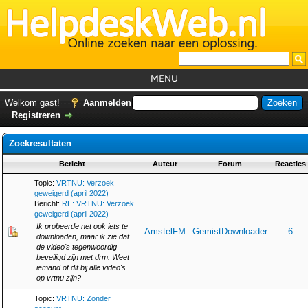
MENU
Home
Welkom gast!
Aanmelden
Registreren
Tutorials
Zoekresultaten
Foutcodes
Bericht
Auteur
Forum
Reacties
Helpdesks
Topic:
VRTNU: Verzoek
GemistDownloader
*
geweigerd (april 2022)
Bericht:
RE: VRTNU: Verzoek
Forum
geweigerd (april 2022)
Ik probeerde net ook iets te
AmstelFM
GemistDownloader
6
downloaden, maar ik zie dat
de video's tegenwoordig
beveiligd zijn met drm. Weet
iemand of dit bij alle video's
op vrtnu zijn?
Topic:
VRTNU: Zonder