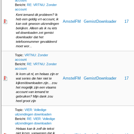
account
Bericht:
RE: VRTNU: Zonder
account
Kent iemand dit probleem? Ik
heb een geldig vrt-account, ik
AmstelFM
GemistDownloader
17
kan ook gewoon uitzendingen
bekijken. Alleen als ik nu iets
wil downloaden zet gemist
downloader dat het
telefoonnummer gevalideerd
moet wor...
Topic:
VRTNU: Zonder
account
Bericht:
RE: VRTNU: Zonder
account
Ik kom uit nl, en helaas zijn er
AmstelFM
GemistDownloader
17
wat series die hier niet te
kijken/downloaden zijn... zou
het mogelijk zijn een vlaams
account van iemand te
gebruiken? Mijn dank zou
heel groot zijn
Topic:
VIER: Volledige
uitzendingen downloaden
Bericht:
RE: VIER: Volledige
uitzendingen downloaden
Helaas kan ik zelf de tekst
niet lezen, vanwegen dat ik