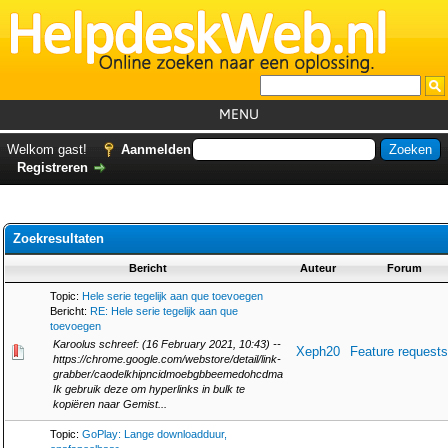
MENU
Home
Welkom gast!
Aanmelden
Registreren
Tutorials
Foutcodes
Zoekresultaten
Helpdesks
Bericht
Auteur
Forum
GemistDownloader
*
Topic:
Hele serie tegelijk aan que toevoegen
Forum
Bericht:
RE: Hele serie tegelijk aan que
toevoegen
Karoolus schreef: (16 February 2021, 10:43) --
Xeph20
Feature requests
https://chrome.google.com/webstore/detail/link-
grabber/caodelkhipncidmoebgbbeemedohcdma
Ik gebruik deze om hyperlinks in bulk te
kopiëren naar Gemist...
Topic:
GoPlay: Lange downloadduur,