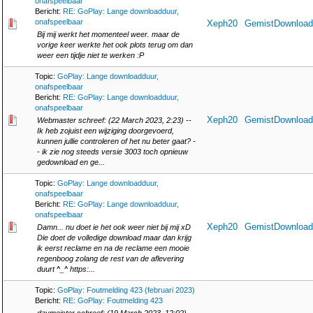
onafspeelbaar
Bericht:
RE: GoPlay: Lange downloadduur,
onafspeelbaar
Xeph20
GemistDownload
Bij mij werkt het momenteel weer. maar de
vorige keer werkte het ook plots terug om dan
weer een tijdje niet te werken :P
Topic:
GoPlay: Lange downloadduur,
onafspeelbaar
Bericht:
RE: GoPlay: Lange downloadduur,
onafspeelbaar
Xeph20
GemistDownload
Webmaster schreef: (22 March 2023, 2:23) --
Ik heb zojuist een wijziging doorgevoerd,
kunnen jullie controleren of het nu beter gaat? -
- ik zie nog steeds versie 3003 toch opnieuw
gedownload en ge...
Topic:
GoPlay: Lange downloadduur,
onafspeelbaar
Bericht:
RE: GoPlay: Lange downloadduur,
onafspeelbaar
Xeph20
GemistDownload
Damn... nu doet ie het ook weer niet bij mij xD
Die doet de volledige download maar dan krijg
ik eerst reclame en na de reclame een mooie
regenboog zolang de rest van de aflevering
duurt ^_^ https:...
Topic:
GoPlay: Foutmelding 423 (februari 2023)
Bericht:
RE: GoPlay: Foutmelding 423