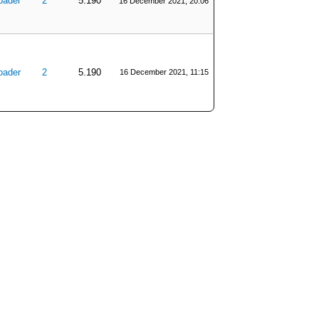
oader
2
5.190
16 December 2021, 20:06
oader
2
5.190
16 December 2021, 11:15