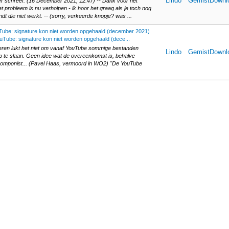
Lindo
GemistDownl
 schreef: (16 December 2021, 12:47) -- Dank voor het
t probleem is nu verholpen - ik hoor het graag als je toch nog
indt die niet werkt. -- (sorry, verkeerde knopje? was ...
ube: signature kon niet worden opgehaald (december 2021)
uTube: signature kon niet worden opgehaald (dece...
teren lukt het niet om vanaf YouTube sommige bestanden
Lindo
GemistDownl
p te slaan. Geen idee wat de overeenkomst is, behalve
componist... (Pavel Haas, vermoord in WO2) "De YouTube