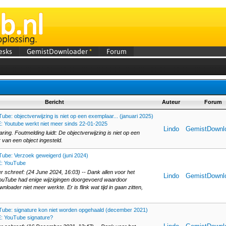
esks
GemistDownloader
*
Forum
Bericht
Auteur
Forum
ube: objectverwijzing is niet op een exemplaar... (januari 2025)
: Youtube werkt niet meer sinds 22-01-2025
Lindo
GemistDownl
aring. Foutmelding luidt: De objectverwijzing is niet op een
van een object ingesteld.
ube: Verzoek geweigerd (juni 2024)
: YouTube
 schreef: (24 June 2024, 16:03) -- Dank allen voor het
Lindo
GemistDownl
ouTube had enige wijzigingen doorgevoerd waardoor
loader niet meer werkte. Er is flink wat tijd in gaan zitten,
ube: signature kon niet worden opgehaald (december 2021)
: YouTube signature?