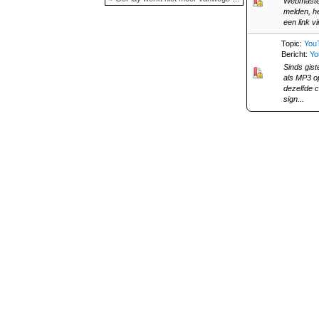
Webmaster
melden, he
een link v
Topic:
YouT
Bericht:
Yo
Sinds gis
als MP3 o
dezelfde 
sign...