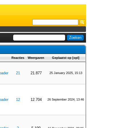
Reacties
Weergaven
Geplaatst op
[
opl
]
oader
21
21.877
25 January 2025, 15:13
oader
12
12.704
26 September 2024, 13:46