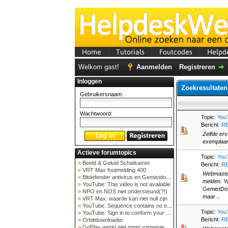
Home
Tutorials
Foutcodes
Helpd
Welkom gast!
Aanmelden
Registreren
Inloggen
Zoekresultaten
Gebruikersnaam:
Wachtwoord:
Topic:
YouT
Bericht:
RE
Zelfde erv
exemplaar 
Actieve forumtopics
Topic:
YouT
»
Beeld & Geluid Schatkamer
Bericht:
RE
»
VRT Max foutmelding 400
Webmaster
»
Bitdefender antivirus en Gemistdowloader
melden. Y
»
YouTube: This video is not available
GemistDown
»
NPO en NOS niet ondersteund(?!)
maar...
»
VRT Max: waarde kan niet null zijn
»
YouTube: Sequence contains no elements
Topic:
YouT
»
YouTube: Sign in to conform your not a bot
Bericht:
RE
»
Orbitdownloader
»
GoPlay werkt niet meer vanwege nieuwe webadres