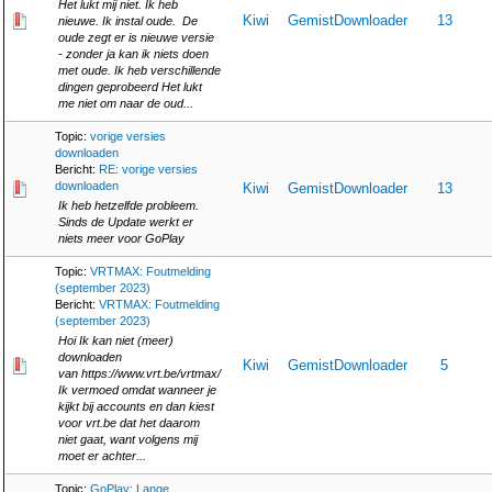
Het lukt mij niet. Ik heb
Kiwi
GemistDownloader
13
nieuwe. Ik instal oude. De
oude zegt er is nieuwe versie
- zonder ja kan ik niets doen
met oude. Ik heb verschillende
dingen geprobeerd Het lukt
me niet om naar de oud...
Topic:
vorige versies
downloaden
Bericht:
RE: vorige versies
downloaden
Kiwi
GemistDownloader
13
Ik heb hetzelfde probleem.
Sinds de Update werkt er
niets meer voor GoPlay
Topic:
VRTMAX: Foutmelding
(september 2023)
Bericht:
VRTMAX: Foutmelding
(september 2023)
Hoi Ik kan niet (meer)
downloaden
Kiwi
GemistDownloader
5
van https://www.vrt.be/vrtmax/
Ik vermoed omdat wanneer je
kijkt bij accounts en dan kiest
voor vrt.be dat het daarom
niet gaat, want volgens mij
moet er achter...
Topic:
GoPlay: Lange