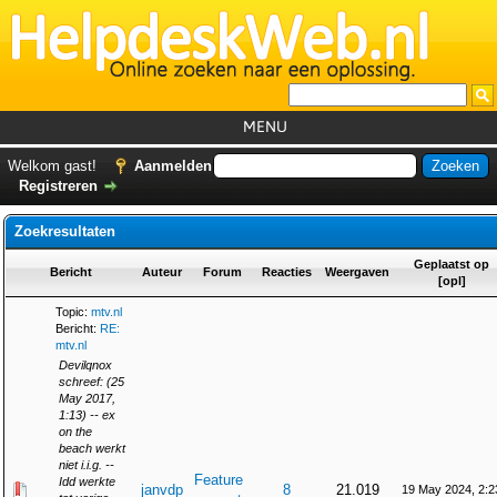
MENU
Home
Welkom gast!
Aanmelden
Registreren
Tutorials
Zoekresultaten
Foutcodes
Geplaatst op
Helpdesks
Bericht
Auteur
Forum
Reacties
Weergaven
[
opl
]
GemistDownloader
*
Topic:
mtv.nl
Bericht:
RE:
Forum
mtv.nl
Devilqnox
schreef: (25
May 2017,
1:13) -- ex
on the
beach werkt
niet i.i.g. --
Feature
Idd werkte
janvdp
8
21.019
19 May 2024, 2:2