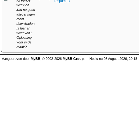
tot vorige
requests
week en
kan nu geen
afleveringen
meer
downloaden.
Is hier al
weet van?
Oplossing
voor in de
maak?
Aangedreven door
MyBB
, © 2002-2026
MyBB Group
.
Het is nu 08 August 2026, 20:18