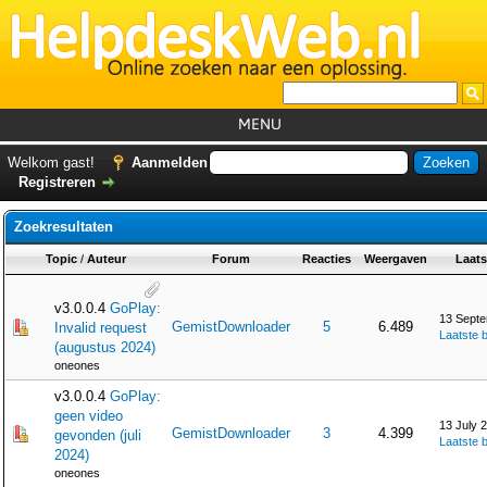
MENU
Home
Welkom gast!
Aanmelden
Registreren
Tutorials
Zoekresultaten
Foutcodes
Topic
/
Auteur
Forum
Reacties
Weergaven
Laats
Helpdesks
GemistDownloader
*
v3.0.0.4
GoPlay:
13 Septe
GemistDownloader
5
6.489
Invalid request
Laatste b
Forum
(augustus 2024)
oneones
v3.0.0.4
GoPlay:
geen video
13 July 
GemistDownloader
3
4.399
gevonden (juli
Laatste b
2024)
oneones