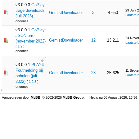
v3.0.0.3
GoPlay:
trage downloads
29 July 
GemistDownloader
3
4.650
Laatste b
(juli 2023)
oneones
v3.0.0.1
GoPlay:
JSON error
24 Novem
GemistDownloader
12
13.211
(november 2022)
Laatste b
(
1
2
)
oneones
v3.0.0.1
PLAY4:
Foutmelding bij
11 Septe
GemistDownloader
23
25.625
Laatste b
ophalen (juli
2022)
(
1
2
3
)
oneones
Aangedreven door
MyBB
, © 2002-2026
MyBB Group
.
Het is nu 08 August 2026, 16:36