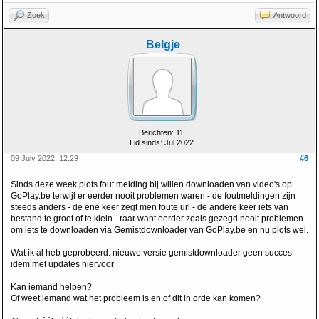
Zoek
Antwoord
Belgje
Berichten: 11
Lid sinds: Jul 2022
09 July 2022, 12:29
#6
Sinds deze week plots fout melding bij willen downloaden van video's op
GoPlay.be terwijl er eerder nooit problemen waren - de foutmeldingen zijn
steeds anders - de ene keer zegt men foute url - de andere keer iets van
bestand te groot of te klein - raar want eerder zoals gezegd nooit problemen
om iets te downloaden via Gemistdownloader van GoPlay.be en nu plots wel.
Wat ik al heb geprobeerd: nieuwe versie gemistdownloader geen succes
idem met updates hiervoor
Kan iemand helpen?
Of weet iemand wat het probleem is en of dit in orde kan komen?