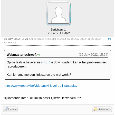
Berichten: 1
Lid sinds: Jul 2022
15 July 2022, 16:21
#8
(Dit bericht is het laatst bewerkt op 15 July 2022, 16:22 door
kaneace
.)
Webmaster schreef:
(15 July 2022, 15:24)
Op de laatste betaversie (
HIER
te downloaden) kan ik het probleem niet
reproduceren.
Kan iemand me een link sturen die niet werkt?
https://www.goplay.be/video/next-level-c...1#autoplay
Bijkomende info : De link in post1 lijkt wel te werken. ??
Zoek
Antwoord