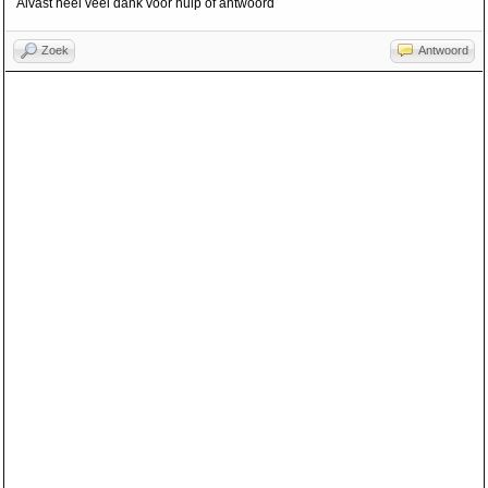
Alvast héél véél dank voor hulp of antwoord
Zoek
Antwoord