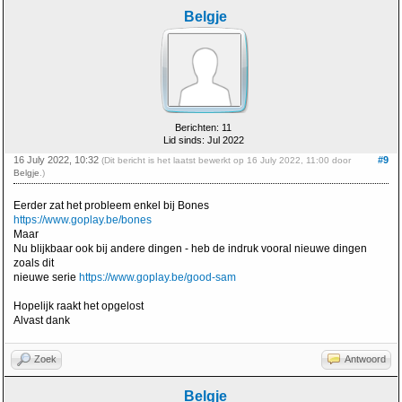
Belgje
Berichten: 11
Lid sinds: Jul 2022
16 July 2022, 10:32
#9
(Dit bericht is het laatst bewerkt op 16 July 2022, 11:00 door
Belgje
.)
Eerder zat het probleem enkel bij Bones
https://www.goplay.be/bones
Maar
Nu blijkbaar ook bij andere dingen - heb de indruk vooral nieuwe dingen
zoals dit
nieuwe serie
https://www.goplay.be/good-sam
Hopelijk raakt het opgelost
Alvast dank
Zoek
Antwoord
Belgje