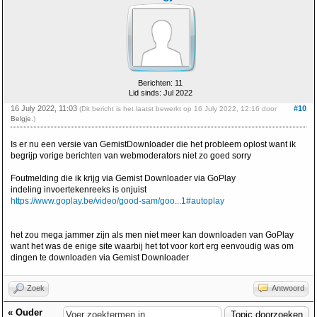
Berichten: 11
Lid sinds: Jul 2022
16 July 2022, 11:03
#10
(Dit bericht is het laatst bewerkt op 16 July 2022, 12:16 door
Belgje
.)
Is er nu een versie van GemistDownloader die het probleem oplost want ik
begrijp vorige berichten van webmoderators niet zo goed sorry
Foutmelding die ik krijg via Gemist Downloader via GoPlay
indeling invoertekenreeks is onjuist
https://www.goplay.be/video/good-sam/goo...1#autoplay
het zou mega jammer zijn als men niet meer kan downloaden van GoPlay
want het was de enige site waarbij het tot voor kort erg eenvoudig was om
dingen te downloaden via Gemist Downloader
Zoek
Antwoord
«
Ouder