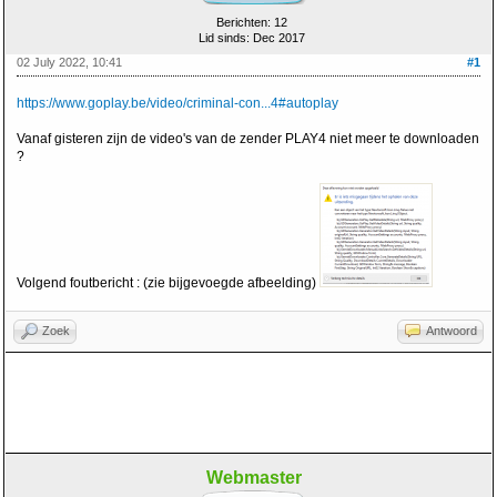
Berichten: 12
Lid sinds: Dec 2017
02 July 2022, 10:41
#1
https://www.goplay.be/video/criminal-con...4#autoplay
Vanaf gisteren zijn de video's van de zender PLAY4 niet meer te downloaden
?
Volgend foutbericht : (zie bijgevoegde afbeelding)
Zoek
Antwoord
Webmaster