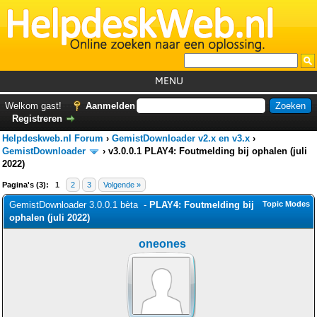
MENU
Home
Welkom gast!
Aanmelden
Registreren
Tutorials
Helpdeskweb.nl Forum
›
GemistDownloader v2.x en v3.x
›
Foutcodes
GemistDownloader
›
v3.0.0.1 PLAY4: Foutmelding bij ophalen (juli
2022)
Helpdesks
Pagina's (3):
1
2
3
Volgende »
GemistDownloader
*
GemistDownloader 3.0.0.1 bèta -
PLAY4: Foutmelding bij
Topic Modes
ophalen (juli 2022)
Forum
oneones