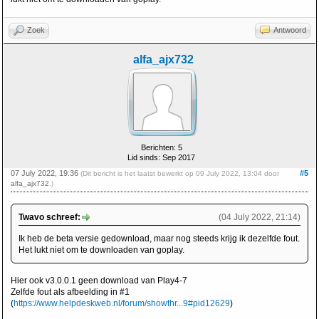
Zoek
Antwoord
alfa_ajx732
Berichten: 5
Lid sinds: Sep 2017
07 July 2022, 19:36
#5
(Dit bericht is het laatst bewerkt op 09 July 2022, 13:04 door
alfa_ajx732
.)
Twavo schreef:
(04 July 2022, 21:14)
Ik heb de beta versie gedownload, maar nog steeds krijg ik dezelfde fout.
Het lukt niet om te downloaden van goplay.
Hier ook v3.0.0.1 geen download van Play4-7
Zelfde fout als afbeelding in #1
(
https://www.helpdeskweb.nl/forum/showthr...9#pid12629
)