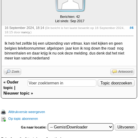
Berichten: 42
Lid sinds: Sep 2017
16 September 2024, 18:14
#4
(Dit bericht is het laatst bewerkt op 16 September 2024,
18:15 door
nancy
.)
Ik heb het zelfde bij een uitzending van vrtmax. kan niet kijken en geen
belgies telefoonnummer. afgelopen jaar kon ik nog down the road nog
binnenhalen en daar krijg ik nu ook deze melding. dus denk dat het niet
meer kan vanuit nederland
Zoek
Antwoord
«
Ouder
topic
|
Nieuwer topic
»
Afdrukversie weergeven
Op topic abonneren
Ga naar locatie: