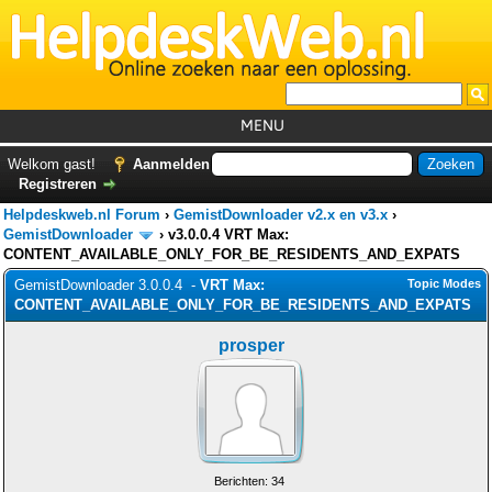
MENU
Home
Welkom gast!
Aanmelden
Registreren
Tutorials
Helpdeskweb.nl Forum
›
GemistDownloader v2.x en v3.x
›
Foutcodes
GemistDownloader
›
v3.0.0.4 VRT Max:
CONTENT_AVAILABLE_ONLY_FOR_BE_RESIDENTS_AND_EXPATS
Helpdesks
GemistDownloader 3.0.0.4 -
VRT Max:
Topic Modes
CONTENT_AVAILABLE_ONLY_FOR_BE_RESIDENTS_AND_EXPATS
GemistDownloader
*
Forum
prosper
Berichten: 34