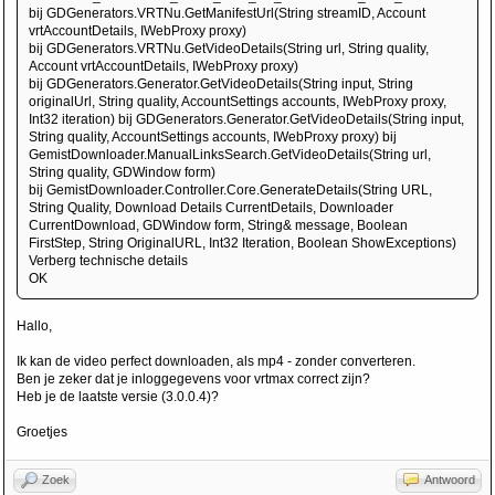
bij GDGenerators.VRTNu.GetManifestUrl(String streamID, Account
vrtAccountDetails, IWebProxy proxy)
bij GDGenerators.VRTNu.GetVideoDetails(String url, String quality,
Account vrtAccountDetails, IWebProxy proxy)
bij GDGenerators.Generator.GetVideoDetails(String input, String
originalUrl, String quality, AccountSettings accounts, IWebProxy proxy,
Int32 iteration) bij GDGenerators.Generator.GetVideoDetails(String input,
String quality, AccountSettings accounts, IWebProxy proxy) bij
GemistDownloader.ManualLinksSearch.GetVideoDetails(String url,
String quality, GDWindow form)
bij GemistDownloader.Controller.Core.GenerateDetails(String URL,
String Quality, Download Details CurrentDetails, Downloader
CurrentDownload, GDWindow form, String& message, Boolean
FirstStep, String OriginalURL, Int32 Iteration, Boolean ShowExceptions)
Verberg technische details
OK
Hallo,
Ik kan de video perfect downloaden, als mp4 - zonder converteren.
Ben je zeker dat je inloggegevens voor vrtmax correct zijn?
Heb je de laatste versie (3.0.0.4)?
Groetjes
Zoek
Antwoord