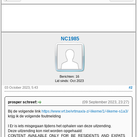
NC1985
Berichten: 16
Lid sinds: Oct 2023
03 October 2023, 5:43
#2
prosper schreef:
(09 September 2023, 23:27)
Bij de volgende link
https://www.vrt.be/vrtmax/a-z/-likeme/1/-likeme-s1a3/
krijg ik de volgende foutmelding
I Er is iets misgegaan tijdens het ophalen van deze uitzending.
Deze uitzending kon niet worden opgehaald:
CONTENT_AVAILABLE_ONLY_FOR_BE_RESIDENTS_AND_EXPATS