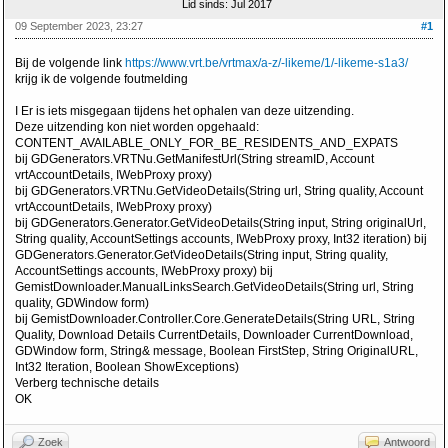
Lid sinds: Jul 2017
09 September 2023, 23:27
#1
Bij de volgende link
https://www.vrt.be/vrtmax/a-z/-likeme/1/-likeme-s1a3/
krijg ik de volgende foutmelding
I Er is iets misgegaan tijdens het ophalen van deze uitzending.
Deze uitzending kon niet worden opgehaald:
CONTENT_AVAILABLE_ONLY_FOR_BE_RESIDENTS_AND_EXPATS
bij GDGenerators.VRTNu.GetManifestUrl(String streamID, Account
vrtAccountDetails, IWebProxy proxy)
bij GDGenerators.VRTNu.GetVideoDetails(String url, String quality, Account
vrtAccountDetails, IWebProxy proxy)
bij GDGenerators.Generator.GetVideoDetails(String input, String originalUrl,
String quality, AccountSettings accounts, IWebProxy proxy, Int32 iteration) bij
GDGenerators.Generator.GetVideoDetails(String input, String quality,
AccountSettings accounts, IWebProxy proxy) bij
GemistDownloader.ManualLinksSearch.GetVideoDetails(String url, String
quality, GDWindow form)
bij GemistDownloader.Controller.Core.GenerateDetails(String URL, String
Quality, Download Details CurrentDetails, Downloader CurrentDownload,
GDWindow form, String& message, Boolean FirstStep, String OriginalURL,
Int32 Iteration, Boolean ShowExceptions)
Verberg technische details
OK
Zoek
Antwoord