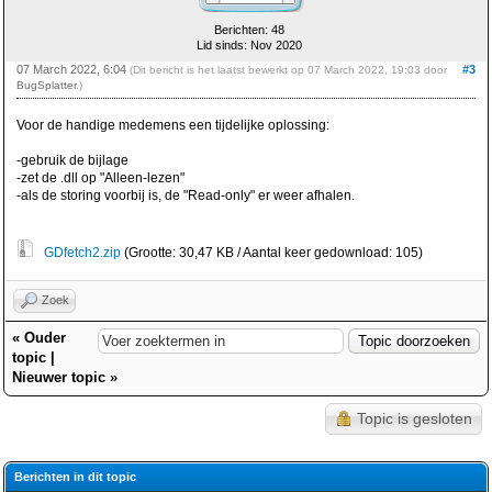
Berichten: 48
Lid sinds: Nov 2020
07 March 2022, 6:04
#3
(Dit bericht is het laatst bewerkt op 07 March 2022, 19:03 door
BugSplatter
.)
Voor de handige medemens een tijdelijke oplossing:
-gebruik de bijlage
-zet de .dll op "Alleen-lezen"
-als de storing voorbij is, de "Read-only" er weer afhalen.
GDfetch2.zip
(Grootte: 30,47 KB / Aantal keer gedownload: 105)
Zoek
«
Ouder
topic
|
Nieuwer topic
»
Topic is gesloten
Berichten in dit topic