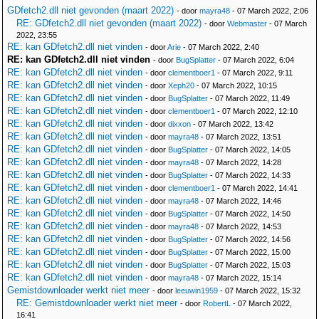
GDfetch2.dll niet gevonden (maart 2022)
- door
mayra48
- 07 March 2022, 2:06
RE: GDfetch2.dll niet gevonden (maart 2022)
- door
Webmaster
- 07 March
2022, 23:55
RE: kan GDfetch2.dll niet vinden
- door
Arie
- 07 March 2022, 2:40
RE: kan GDfetch2.dll niet vinden
- door
BugSplatter
- 07 March 2022, 6:04
RE: kan GDfetch2.dll niet vinden
- door
clementboer1
- 07 March 2022, 9:11
RE: kan GDfetch2.dll niet vinden
- door
Xeph20
- 07 March 2022, 10:15
RE: kan GDfetch2.dll niet vinden
- door
BugSplatter
- 07 March 2022, 11:49
RE: kan GDfetch2.dll niet vinden
- door
clementboer1
- 07 March 2022, 12:10
RE: kan GDfetch2.dll niet vinden
- door
dixxon
- 07 March 2022, 13:42
RE: kan GDfetch2.dll niet vinden
- door
mayra48
- 07 March 2022, 13:51
RE: kan GDfetch2.dll niet vinden
- door
BugSplatter
- 07 March 2022, 14:05
RE: kan GDfetch2.dll niet vinden
- door
mayra48
- 07 March 2022, 14:28
RE: kan GDfetch2.dll niet vinden
- door
BugSplatter
- 07 March 2022, 14:33
RE: kan GDfetch2.dll niet vinden
- door
clementboer1
- 07 March 2022, 14:41
RE: kan GDfetch2.dll niet vinden
- door
mayra48
- 07 March 2022, 14:46
RE: kan GDfetch2.dll niet vinden
- door
BugSplatter
- 07 March 2022, 14:50
RE: kan GDfetch2.dll niet vinden
- door
mayra48
- 07 March 2022, 14:53
RE: kan GDfetch2.dll niet vinden
- door
BugSplatter
- 07 March 2022, 14:56
RE: kan GDfetch2.dll niet vinden
- door
BugSplatter
- 07 March 2022, 15:00
RE: kan GDfetch2.dll niet vinden
- door
BugSplatter
- 07 March 2022, 15:03
RE: kan GDfetch2.dll niet vinden
- door
mayra48
- 07 March 2022, 15:14
Gemistdownloader werkt niet meer
- door
leeuwin1959
- 07 March 2022, 15:32
RE: Gemistdownloader werkt niet meer
- door
RobertL
- 07 March 2022,
16:41