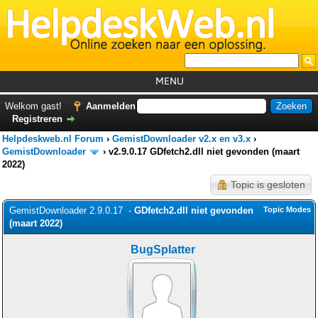
MENU
Home
Welkom gast!
Aanmelden
Registreren
Tutorials
Helpdeskweb.nl Forum
›
GemistDownloader v2.x en v3.x
›
Foutcodes
GemistDownloader
›
v2.9.0.17 GDfetch2.dll niet gevonden (maart
2022)
Helpdesks
Topic is gesloten
GemistDownloader
*
GemistDownloader 2.9.0.17 -
GDfetch2.dll niet gevonden
Topic Modes
Forum
(maart 2022)
BugSplatter