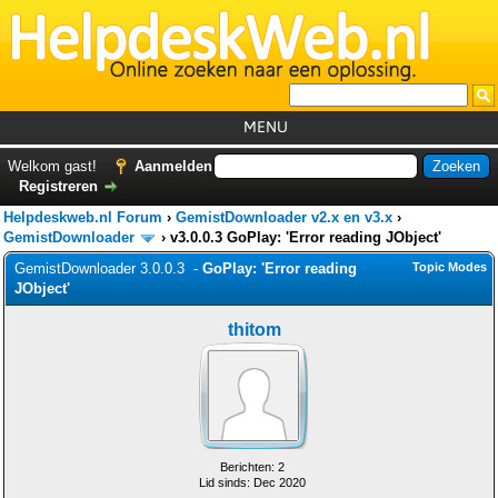
MENU
Home
Welkom gast!
Aanmelden
Registreren
Tutorials
Helpdeskweb.nl Forum
›
GemistDownloader v2.x en v3.x
›
Foutcodes
GemistDownloader
›
v3.0.0.3 GoPlay: 'Error reading JObject'
GemistDownloader 3.0.0.3 -
GoPlay: 'Error reading
Topic Modes
Helpdesks
JObject'
GemistDownloader
*
thitom
Forum
Berichten: 2
Lid sinds: Dec 2020