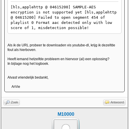
[hls,applehttp @ 04615200] SAMPLE-AES
encryption is not supported yet [hls,applehttp
@ 04615200] Failed to open segment 454 of
playlist 0 Format aac detected only with low
score of 1, misdetection possible!
Als ik de URL probeer te downloaden vis youtube-dl, krijg ik dezelfde
fout als hierboven.
Heeft iemand hetzelfde probleem en hiervoor (al) een oplossing?
In bijlage nog het logboek.
Alvast vriendelijk bedankt,
ArVie
Zoek
Antwoord
M10000