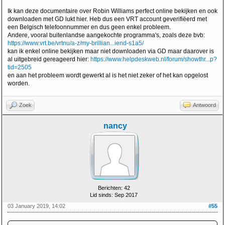
Ik kan deze documentaire over Robin Williams perfect online bekijken en ook
downloaden met GD lukt hier. Heb dus een VRT account geverifiëerd met
een Belgisch telefoonnummer en dus geen enkel probleem.
Andere, vooral buitenlandse aangekochte programma's, zoals deze bvb:
https://www.vrt.be/vrtnu/a-z/my-brillian...iend-s1a5/
kan ik enkel online bekijken maar niet downloaden via GD maar daarover is
al uitgebreid gereageerd hier:
https://www.helpdeskweb.nl/forum/showthr...p?
tid=2505
en aan het probleem wordt gewerkt al is het niet zeker of het kan opgelost
worden.
Zoek
Antwoord
nancy
Berichten: 42
Lid sinds: Sep 2017
03 January 2019, 14:02
#55