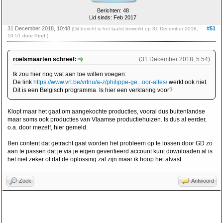
Berichten: 48
Lid sinds: Feb 2017
31 December 2018, 10:48
#51
(Dit bericht is het laatst bewerkt op 31 December 2018,
10:51 door
Peet
.)
roelsmaarten schreef:
(31 December 2018, 5:54)
Ik zou hier nog wat aan toe willen voegen:
De link
https://www.vrt.be/vrtnu/a-z/philippe-ge...oor-alles/
werkt ook niet.
Dit is een Belgisch programma. Is hier een verklaring voor?
Klopt maar het gaat om aangekochte producties, vooral dus buitenlandse
maar soms ook producties van Vlaamse productiehuizen. Is dus al eerder,
o.a. door mezelf, hier gemeld.
Ben content dat getracht gaat worden het probleem op te lossen door GD zo
aan te passen dat je via je eigen geverifieerd account kunt downloaden al is
het niet zeker of dat de oplossing zal zijn maar ik hoop het alvast.
Zoek
Antwoord