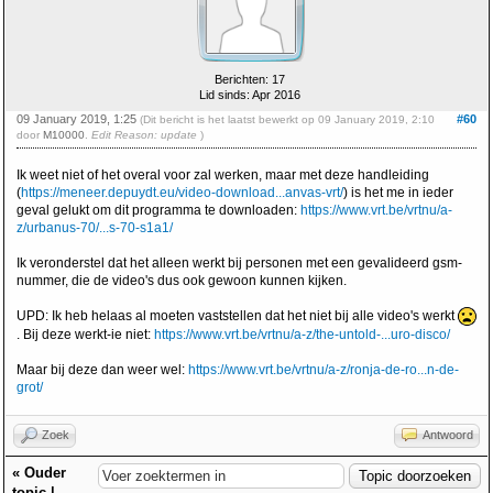
Berichten: 17
Lid sinds: Apr 2016
09 January 2019, 1:25
#60
(Dit bericht is het laatst bewerkt op 09 January 2019, 2:10
door
M10000
.
Edit Reason: update
)
Ik weet niet of het overal voor zal werken, maar met deze handleiding
(
https://meneer.depuydt.eu/video-download...anvas-vrt/
) is het me in ieder
geval gelukt om dit programma te downloaden:
https://www.vrt.be/vrtnu/a-
z/urbanus-70/...s-70-s1a1/
Ik veronderstel dat het alleen werkt bij personen met een gevalideerd gsm-
nummer, die de video's dus ook gewoon kunnen kijken.
UPD: Ik heb helaas al moeten vaststellen dat het niet bij alle video's werkt
. Bij deze werkt-ie niet:
https://www.vrt.be/vrtnu/a-z/the-untold-...uro-disco/
Maar bij deze dan weer wel:
https://www.vrt.be/vrtnu/a-z/ronja-de-ro...n-de-
grot/
Zoek
Antwoord
«
Ouder
topic
|