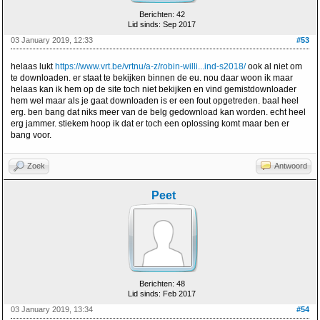
Berichten: 42
Lid sinds: Sep 2017
03 January 2019, 12:33
#53
helaas lukt
https://www.vrt.be/vrtnu/a-z/robin-willi...ind-s2018/
ook al niet om
te downloaden. er staat te bekijken binnen de eu. nou daar woon ik maar
helaas kan ik hem op de site toch niet bekijken en vind gemistdownloader
hem wel maar als je gaat downloaden is er een fout opgetreden. baal heel
erg. ben bang dat niks meer van de belg gedownload kan worden. echt heel
erg jammer. stiekem hoop ik dat er toch een oplossing komt maar ben er
bang voor.
Zoek
Antwoord
Peet
Berichten: 48
Lid sinds: Feb 2017
03 January 2019, 13:34
#54