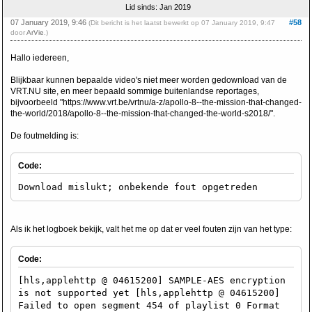
Lid sinds: Jan 2019
07 January 2019, 9:46
#58
(Dit bericht is het laatst bewerkt op 07 January 2019, 9:47
door
ArVie
.)
Hallo iedereen,
Blijkbaar kunnen bepaalde video's niet meer worden gedownload van de
VRT.NU site, en meer bepaald sommige buitenlandse reportages,
bijvoorbeeld "https://www.vrt.be/vrtnu/a-z/apollo-8--the-mission-that-changed-
the-world/2018/apollo-8--the-mission-that-changed-the-world-s2018/".
De foutmelding is:
Code:
Download mislukt; onbekende fout opgetreden
Als ik het logboek bekijk, valt het me op dat er veel fouten zijn van het type:
Code:
[hls,applehttp @ 04615200] SAMPLE-AES encryption
is not supported yet [hls,applehttp @ 04615200]
Failed to open segment 454 of playlist 0 Format