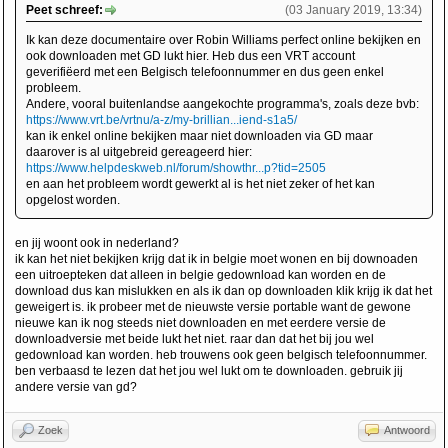
Peet schreef:
(03 January 2019, 13:34)
Ik kan deze documentaire over Robin Williams perfect online bekijken en
ook downloaden met GD lukt hier. Heb dus een VRT account
geverifiëerd met een Belgisch telefoonnummer en dus geen enkel
probleem.
Andere, vooral buitenlandse aangekochte programma's, zoals deze bvb:
https://www.vrt.be/vrtnu/a-z/my-brillian...iend-s1a5/
kan ik enkel online bekijken maar niet downloaden via GD maar
daarover is al uitgebreid gereageerd hier:
https://www.helpdeskweb.nl/forum/showthr...p?tid=2505
en aan het probleem wordt gewerkt al is het niet zeker of het kan
opgelost worden.
en jij woont ook in nederland?
ik kan het niet bekijken krijg dat ik in belgie moet wonen en bij downoaden
een uitroepteken dat alleen in belgie gedownload kan worden en de
download dus kan mislukken en als ik dan op downloaden klik krijg ik dat het
geweigert is. ik probeer met de nieuwste versie portable want de gewone
nieuwe kan ik nog steeds niet downloaden en met eerdere versie de
downloadversie met beide lukt het niet. raar dan dat het bij jou wel
gedownload kan worden. heb trouwens ook geen belgisch telefoonnummer.
ben verbaasd te lezen dat het jou wel lukt om te downloaden. gebruik jij
andere versie van gd?
Zoek
Antwoord