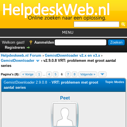
MENU
Home
Welkom gast!
Aanmelden
Registreren
Tutorials
Helpdeskweb.nl Forum
›
GemistDownloader v2.x en v3.x
›
Foutcodes
GemistDownloader
›
v2.9.0.8 VRT: problemen met groot aantal
series
Helpdesks
Pagina's (8):
« Vorige
1
...
4
5
6
7
8
Volgende »
GemistDownloader
*
GemistDownloader 2.9.0.8 -
VRT: problemen met groot
Topic Modes
aantal series
Forum
Peet