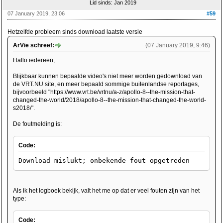
Lid sinds: Jan 2019
07 January 2019, 23:06
#59
Hetzelfde probleem sinds download laatste versie
ArVie schreef:
(07 January 2019, 9:46)
Hallo iedereen,
Blijkbaar kunnen bepaalde video's niet meer worden gedownload van
de VRT.NU site, en meer bepaald sommige buitenlandse reportages,
bijvoorbeeld "https://www.vrt.be/vrtnu/a-z/apollo-8--the-mission-that-
changed-the-world/2018/apollo-8--the-mission-that-changed-the-world-
s2018/".
De foutmelding is:
Code:
Download mislukt; onbekende fout opgetreden
Als ik het logboek bekijk, valt het me op dat er veel fouten zijn van het
type:
Code: