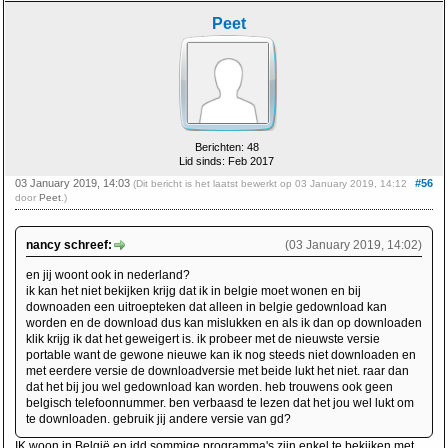
Peet
Berichten: 48
Lid sinds: Feb 2017
03 January 2019, 14:03
#56
(Dit bericht is het laatst bewerkt op 03 January 2019, 14:12
door
Peet
.)
nancy schreef:
(03 January 2019, 14:02)
en jij woont ook in nederland?
ik kan het niet bekijken krijg dat ik in belgie moet wonen en bij
downoaden een uitroepteken dat alleen in belgie gedownload kan
worden en de download dus kan mislukken en als ik dan op downloaden
klik krijg ik dat het geweigert is. ik probeer met de nieuwste versie
portable want de gewone nieuwe kan ik nog steeds niet downloaden en
met eerdere versie de downloadversie met beide lukt het niet. raar dan
dat het bij jou wel gedownload kan worden. heb trouwens ook geen
belgisch telefoonnummer. ben verbaasd te lezen dat het jou wel lukt om
te downloaden. gebruik jij andere versie van gd?
IK woon in België en idd sommige programma's zijn enkel te bekijken met