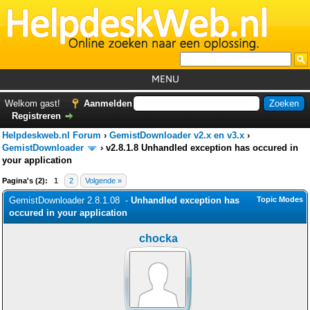
MENU
Home
Welkom gast!
Aanmelden
Registreren
Tutorials
Helpdeskweb.nl Forum
›
GemistDownloader v2.x en v3.x
›
Foutcodes
GemistDownloader
›
v2.8.1.8 Unhandled exception has occured in
your application
Helpdesks
Pagina's (2):
1
2
Volgende »
GemistDownloader
*
GemistDownloader 2.8.1.08 -
Unhandled exception has
Topic Modes
occured in your application
Forum
chocka