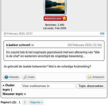
Berichten: 2.490
Lid sinds: Feb 2009
26 February 2015, 22:57
#10
k.bakker schreef:
(26 February 2015, 21:34)
En zojuist heb ik het nogmaals geprobeerd met een aflevering van "Wie
is de chef" en wederom verschijnt de ongeldige bewerking...
Je gebruikt de laatste betaversie? Wat is de volledige foutmelding?
Website
Zoek
Antwoord
«
Ouder
topic
|
Nieuwer topic
»
Pagina's (2):
1
2
Volgende »