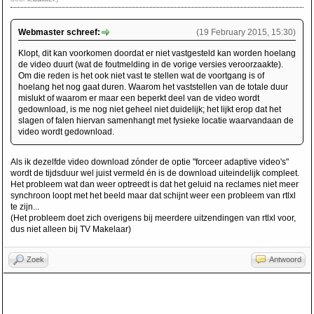
Webmaster schreef:
(19 February 2015, 15:30)
Klopt, dit kan voorkomen doordat er niet vastgesteld kan worden hoelang
de video duurt (wat de foutmelding in de vorige versies veroorzaakte).
Om die reden is het ook niet vast te stellen wat de voortgang is of
hoelang het nog gaat duren. Waarom het vaststellen van de totale duur
mislukt of waarom er maar een beperkt deel van de video wordt
gedownload, is me nog niet geheel niet duidelijk; het lijkt erop dat het
slagen of falen hiervan samenhangt met fysieke locatie waarvandaan de
video wordt gedownload.
Als ik dezelfde video download zónder de optie "forceer adaptive video's"
wordt de tijdsduur wel juist vermeld én is de download uiteindelijk compleet.
Het probleem wat dan weer optreedt is dat het geluid na reclames niet meer
synchroon loopt met het beeld maar dat schijnt weer een probleem van rtlxl
te zijn...
(Het probleem doet zich overigens bij meerdere uitzendingen van rtlxl voor,
dus niet alleen bij TV Makelaar)
Zoek
Antwoord