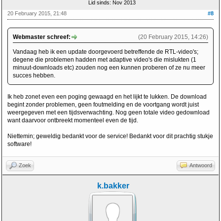
Lid sinds: Nov 2013
20 February 2015, 21:48
#8
Webmaster schreef:
(20 February 2015, 14:26)
Vandaag heb ik een update doorgevoerd betreffende de RTL-video's;
degene die problemen hadden met adaptive video's die mislukten (1
minuut-downloads etc) zouden nog een kunnen proberen of ze nu meer
succes hebben.
Ik heb zonet even een poging gewaagd en het lijkt te lukken. De download
begint zonder problemen, geen foutmelding en de voortgang wordt juist
weergegeven met een tijdsverwachting. Nog geen totale video gedownload
want daarvoor ontbreekt momenteel even de tijd.
Niettemin; geweldig bedankt voor de service! Bedankt voor dit prachtig stukje
software!
Zoek
Antwoord
k.bakker