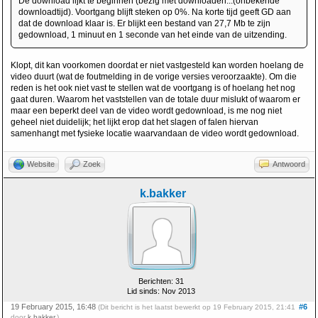
De download lijkt te beginnen (bezig met downloaden...(onbekende
downloadtijd). Voortgang blijft steken op 0%. Na korte tijd geeft GD aan
dat de download klaar is. Er blijkt een bestand van 27,7 Mb te zijn
gedownload, 1 minuut en 1 seconde van het einde van de uitzending.
Klopt, dit kan voorkomen doordat er niet vastgesteld kan worden hoelang de
video duurt (wat de foutmelding in de vorige versies veroorzaakte). Om die
reden is het ook niet vast te stellen wat de voortgang is of hoelang het nog
gaat duren. Waarom het vaststellen van de totale duur mislukt of waarom er
maar een beperkt deel van de video wordt gedownload, is me nog niet
geheel niet duidelijk; het lijkt erop dat het slagen of falen hiervan
samenhangt met fysieke locatie waarvandaan de video wordt gedownload.
Website
Zoek
Antwoord
k.bakker
Berichten: 31
Lid sinds: Nov 2013
19 February 2015, 16:48
#6
(Dit bericht is het laatst bewerkt op 19 February 2015, 21:41
door
k.bakker
.)