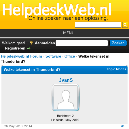
MENU
Home
Welkom gast!
Aanmelden
Registreren
Tutorials
Helpdeskweb.nl Forum
›
Software
›
Office
›
Welke tekenset in
Foutcodes
Thunderbird?
Welke tekenset in Thunderbird?
Topic Modes
Helpdesks
JvanS
GemistDownloader
*
Forum
Berichten: 2
Lid sinds: May 2010
26 May 2010, 22:14
#1