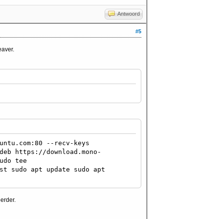
Antwoord
#5
aver.
untu.com:80 --recv-keys
deb https://download.mono-
udo tee
st sudo apt update sudo apt
erder.