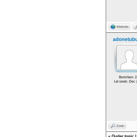
Website
adonetub
Berichten: 2
Lid sinds: Dec
Zoek
«
Ouder topic