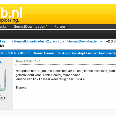
esks
GemistDownloader
*
Forum
 Forum
›
GemistDownloader v2.x en v3.x
›
GemistDownloader
›
v2.9.0
der
er 2.9.0.6 -
Xbuntu Bionic Beaver 18.04 update stopt GemistDownloade
29 April 2018, 16:40
8
Na update naar (L)ubuntu bionic beaver 18.04 (schone installatie) st
geïnstalleerd voor Bionic Beaver, maar helaas.
Iemand een tip? Of maar weer terug naar 16.04.4.
Thanks
2
2017