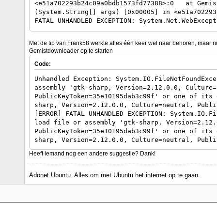
<e51a702293b24c09a0bdb1573fd77388>:0 at Gemis
(System.String[] args) [0x00005] in <e51a702293
FATAL UNHANDLED EXCEPTION: System.Net.WebExce
System.Net.WebClient.DownloadDataInternal (Syst
System.Net.WebRequest& request) [0x0008a] in <b
Met de tip van Frank58 werkte alles één keer wel naar behoren, maar nu
at System.Net.WebClient.DownloadString (Syste
Gemistdownloader op te starten
<bd46d4d4f7964dfa9beea098499ab597>:0 at (wrap
System.Net.WebClient:DownloadString (System.U
Code:
GemistDownloader.Controller.Core.UpdateToken ()
Unhandled Exception: System.IO.FileNotFoundExce
<e51a702293b24c09a0bdb1573fd77388>:0 at MainW
assembly 'gtk-sharp, Version=2.12.0.0, Culture=
<e51a702293b24c09a0bdb1573fd77388>:0 at Gemis
PublicKeyToken=35e10195dab3c99f' or one of its 
(System.String[] args) [0x00005] in <e51a702293
sharp, Version=2.12.0.0, Culture=neutral, Publi
[ERROR] FATAL UNHANDLED EXCEPTION: System.IO.Fi
load file or assembly 'gtk-sharp, Version=2.12.
PublicKeyToken=35e10195dab3c99f' or one of its 
sharp, Version=2.12.0.0, Culture=neutral, Publi
Heeft iemand nog een andere suggestie? Dank!
Adonet Ubuntu. Alles om met Ubuntu het internet op te gaan.