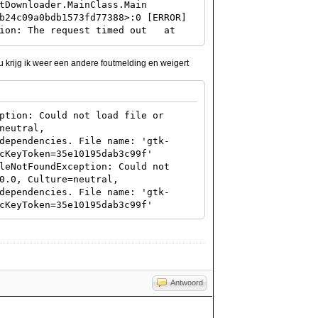
tDownloader.MainClass.Main
b24c09a0bdb1573fd77388>:0 [ERROR]
ption: The request timed out at
em.Uri address,
d46d4d4f7964dfa9beea098499ab597>:0
 krijg ik weer een andere foutmelding en weigert
m.Uri address) [0x00027] in
per remoting-invoke-with-check)
ri) at
 [0x00010] in
ption: Could not load file or
indow..ctor () [0x00023] in
neutral,
tDownloader.MainClass.Main
dependencies. File name: 'gtk-
b24c09a0bdb1573fd77388>:0
cKeyToken=35e10195dab3c99f'
leNotFoundException: Could not
0.0, Culture=neutral,
dependencies. File name: 'gtk-
cKeyToken=35e10195dab3c99f'
Antwoord