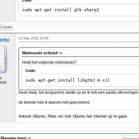
Code:
sudo apt-get install gtk-sharp2
Zoek
01 May 2018, 23:56
untu
Webmaster schreef:
Helpt het volgende commando?:
Code:
4
sudo apt-get install libgtk2.0-cil
 2015
Deze hielp, het programma startte op en ik heb een aantal afleverin
de tweede heb ik daarom niet geprobeerd.
Adonet Ubuntu. Alles om met Ubuntu het internet op te gaan.
|
Nieuwer topic
»