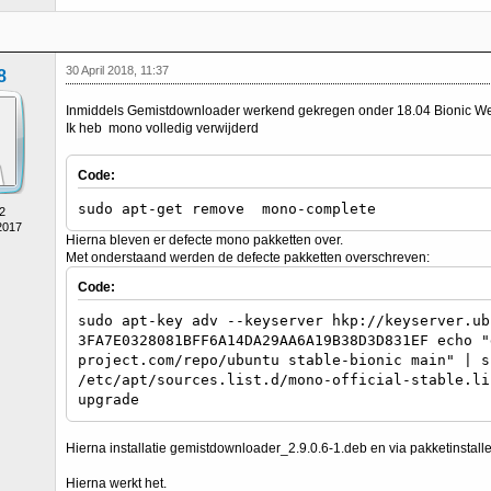
30 April 2018, 11:37
8
Inmiddels Gemistdownloader werkend gekregen onder 18.04 Bionic We
Ik heb mono volledig verwijderd
Code:
sudo apt-get remove mono-complete
2
2017
Hierna bleven er defecte mono pakketten over.
Met onderstaand werden de defecte pakketten overschreven:
Code:
sudo apt-key adv --keyserver hkp://keyserver.ub
3FA7E0328081BFF6A14DA29AA6A19B38D3D831EF echo "
project.com/repo/ubuntu stable-bionic main" | s
/etc/apt/sources.list.d/mono-official-stable.li
upgrade
Hierna installatie gemistdownloader_2.9.0.6-1.deb en via pakketinstalle
Hierna werkt het.