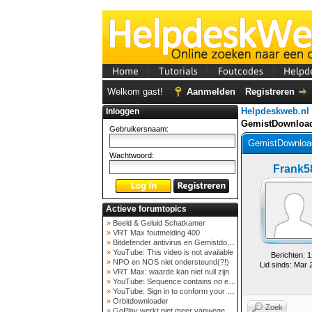
Home
Tutorials
Foutcodes
Helpd
Welkom gast!
Aanmelden
Registreren
Helpdeskweb.nl
Inloggen
GemistDownloa
Gebruikersnaam:
GemistDownload
Wachtwoord:
Frank5
Actieve forumtopics
»
Beeld & Geluid Schatkamer
»
VRT Max foutmelding 400
»
Bitdefender antivirus en Gemistdowloader
»
YouTube: This video is not available
Berichten: 1
»
NPO en NOS niet ondersteund(?!)
Lid sinds: Mar 
»
VRT Max: waarde kan niet null zijn
»
YouTube: Sequence contains no elements
»
YouTube: Sign in to conform your not a bot
»
Orbitdownloader
Zoek
»
GoPlay werkt niet meer vanwege nieuwe webadres