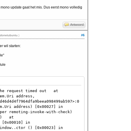
 mono update gaat het mis. Dus eerst mono volledig
Antwoord
#6
donetubuntu
.)
r wil starten:
le"
dule
 The request timed out at
em.Uri address,
d46d4d4f7964dfa9beea098499ab597>:0
m.Uri address) [0x00027] in
per remoting-invoke-with-check)
ri) at
 [0x00010] in
indow..ctor () [0x00023] in