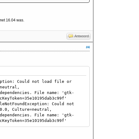
 met 16.04 was.
Antwoord
#4
ption: Could not load file or
neutral,
dependencies. File name: 'gtk-
cKeyToken=35e10195dab3c99f'
leNotFoundException: Could not
0.0, Culture=neutral,
dependencies. File name: 'gtk-
cKeyToken=35e10195dab3c99f'