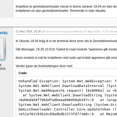
Installeer je gemistdownloader nieuw in bionic weaver 18.04 en dan de
installeren en dan gemistdownloader. Tenminste in mijn situatie.
01 May 2018, 16:38
(Dit bericht is het laatst bewerkt op 01 May 2018, 17:20 door
a
untu
In Ubuntu 18.04 krijg ik in de terminal deze error als ik Gemistdownloade
Gtk-Message: 16:35:10.010: Failed to load module "appmenu-gtk-modu
deze module is niet te installeren met sudo apt install appmenu-gtk-mo
4
Verder gaan de foutmeldingen door met:
 2015
Code:
Unhandled Exception: System.Net.WebException:
System.Net.WebClient.DownloadDataInternal (Syst
System.Net.WebRequest& request) [0x0008a] in <b
at System.Net.WebClient.DownloadString (Syste
<bd46d4d4f7964dfa9beea098499ab597>:0 at (wrap
System.Net.WebClient:DownloadString (System.U
GemistDownloader.Controller.Core.UpdateToken ()
<e51a702293b24c09a0bdb1573fd77388>:0 at MainW