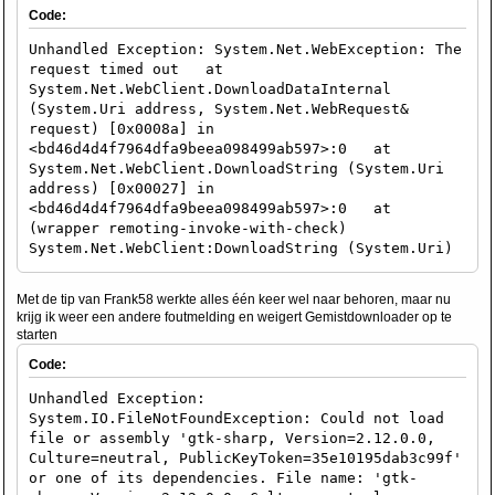
Code:
Unhandled Exception: System.Net.WebException: The
request timed out at
System.Net.WebClient.DownloadDataInternal
(System.Uri address, System.Net.WebRequest&
request) [0x0008a] in
<bd46d4d4f7964dfa9beea098499ab597>:0 at
System.Net.WebClient.DownloadString (System.Uri
address) [0x00027] in
<bd46d4d4f7964dfa9beea098499ab597>:0 at
(wrapper remoting-invoke-with-check)
System.Net.WebClient:DownloadString (System.Uri)
at GemistDownloader.Controller.Core.UpdateToken
() [0x00010] in
Met de tip van Frank58 werkte alles één keer wel naar behoren, maar nu
<e51a702293b24c09a0bdb1573fd77388>:0 at
krijg ik weer een andere foutmelding en weigert Gemistdownloader op te
MainWindow..ctor () [0x00023] in
starten
<e51a702293b24c09a0bdb1573fd77388>:0 at
Code:
GemistDownloader.MainClass.Main (System.String[]
args) [0x00005] in
Unhandled Exception:
<e51a702293b24c09a0bdb1573fd77388>:0 [ERROR]
System.IO.FileNotFoundException: Could not load
FATAL UNHANDLED EXCEPTION:
file or assembly 'gtk-sharp, Version=2.12.0.0,
System.Net.WebException: The request timed out
Culture=neutral, PublicKeyToken=35e10195dab3c99f'
at System.Net.WebClient.DownloadDataInternal
or one of its dependencies. File name: 'gtk-
(System.Uri address, System.Net.WebRequest&