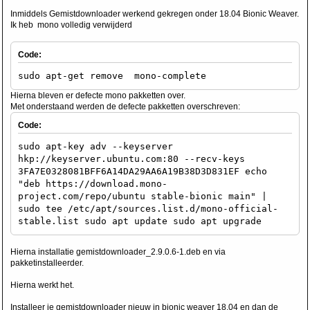
Inmiddels Gemistdownloader werkend gekregen onder 18.04 Bionic Weaver.
Ik heb mono volledig verwijderd
Code:
sudo apt-get remove mono-complete
Hierna bleven er defecte mono pakketten over.
Met onderstaand werden de defecte pakketten overschreven:
Code:
sudo apt-key adv --keyserver
hkp://keyserver.ubuntu.com:80 --recv-keys
3FA7E0328081BFF6A14DA29AA6A19B38D3D831EF echo
"deb https://download.mono-
project.com/repo/ubuntu stable-bionic main" |
sudo tee /etc/apt/sources.list.d/mono-official-
stable.list sudo apt update sudo apt upgrade
Hierna installatie gemistdownloader_2.9.0.6-1.deb en via
pakketinstalleerder.
Hierna werkt het.
Installeer je gemistdownloader nieuw in bionic weaver 18.04 en dan de