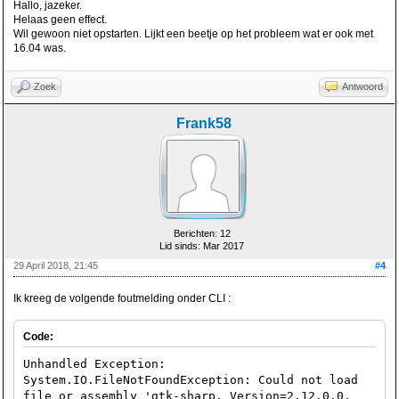
Hallo, jazeker.
Helaas geen effect.
Wil gewoon niet opstarten. Lijkt een beetje op het probleem wat er ook met
16.04 was.
Zoek
Antwoord
Frank58
Berichten: 12
Lid sinds: Mar 2017
29 April 2018, 21:45
#4
Ik kreeg de volgende foutmelding onder CLI :
Code:
Unhandled Exception:
System.IO.FileNotFoundException: Could not load
file or assembly 'gtk-sharp, Version=2.12.0.0,