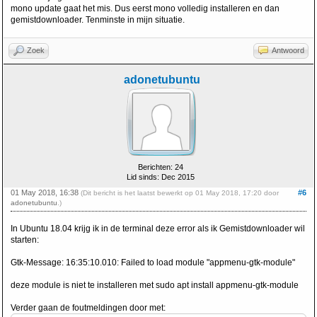
mono update gaat het mis. Dus eerst mono volledig installeren en dan
gemistdownloader. Tenminste in mijn situatie.
Zoek
Antwoord
adonetubuntu
Berichten: 24
Lid sinds: Dec 2015
01 May 2018, 16:38
#6
(Dit bericht is het laatst bewerkt op 01 May 2018, 17:20 door
adonetubuntu
.)
In Ubuntu 18.04 krijg ik in de terminal deze error als ik Gemistdownloader wil
starten:
Gtk-Message: 16:35:10.010: Failed to load module "appmenu-gtk-module"
deze module is niet te installeren met sudo apt install appmenu-gtk-module
Verder gaan de foutmeldingen door met: