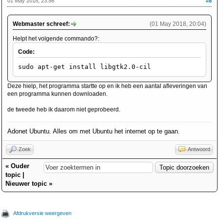
01 May 2018, 23:56
#8
Webmaster schreef:
(01 May 2018, 20:04)
Helpt het volgende commando?:
Code:
sudo apt-get install libgtk2.0-cil
Deze hielp, het programma startte op en ik heb een aantal afleveringen van
een programma kunnen downloaden.
de tweede heb ik daarom niet geprobeerd.
Adonet Ubuntu. Alles om met Ubuntu het internet op te gaan.
Zoek
Antwoord
«
Ouder
topic
|
Nieuwer topic
»
Afdrukversie weergeven