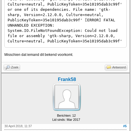
Culture=neutral, PublicKeyToken=35e10195dab3c99f'
or one of its dependencies. File name: 'gtk-
sharp, Version=2.12.0.0, Culture=neutral,
PublicKeyToken=35e10195dab3c99f' [ERROR] FATAL
UNHANDLED EXCEPTION:
System.IO.FileNotFoundException: Could not load
file or assembly 'gtk-sharp, Version=2.12.0.0,
Culture=neutral, PublicKeyToken=35e10195dab3c99f'
or one of its dependencies. File name: 'gtk-
sharp, Version=2.12.0.0, Culture=neutral,
Misschien dat iemand dit bekend voorkomt.
PublicKeyToken=35e10195dab3c99f'
Zoek
Antwoord
Frank58
Berichten: 12
Lid sinds: Mar 2017
30 April 2018, 11:37
#5