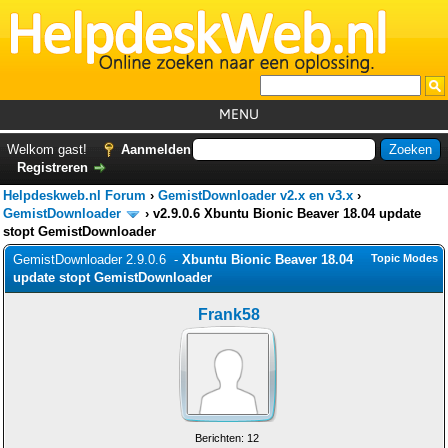
MENU
Home
Welkom gast!
Aanmelden
Registreren
Tutorials
Helpdeskweb.nl Forum
›
GemistDownloader v2.x en v3.x
›
Foutcodes
GemistDownloader
›
v2.9.0.6 Xbuntu Bionic Beaver 18.04 update
stopt GemistDownloader
Helpdesks
GemistDownloader 2.9.0.6 -
Xbuntu Bionic Beaver 18.04
Topic Modes
update stopt GemistDownloader
GemistDownloader
*
Forum
Frank58
Berichten: 12