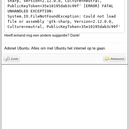
sharp, Version=2.12.0.0, Culture=neutral,
request) [0x0008a] in
PublicKeyToken=35e10195dab3c99f' [ERROR] FATAL
<bd46d4d4f7964dfa9beea098499ab597>:0 at
UNHANDLED EXCEPTION:
System.Net.WebClient.DownloadString (System.Uri
System.IO.FileNotFoundException: Could not load
address) [0x00027] in
file or assembly 'gtk-sharp, Version=2.12.0.0,
<bd46d4d4f7964dfa9beea098499ab597>:0 at
Culture=neutral, PublicKeyToken=35e10195dab3c99f'
(wrapper remoting-invoke-with-check)
or one of its dependencies. File name: 'gtk-
System.Net.WebClient:DownloadString (System.Uri)
Heeft iemand nog een andere suggestie? Dank!
sharp, Version=2.12.0.0, Culture=neutral,
at GemistDownloader.Controller.Core.UpdateToken
PublicKeyToken=35e10195dab3c99f'
() [0x00010] in
Adonet Ubuntu. Alles om met Ubuntu het internet op te gaan.
<e51a702293b24c09a0bdb1573fd77388>:0 at
MainWindow..ctor () [0x00023] in
Zoek
Antwoord
<e51a702293b24c09a0bdb1573fd77388>:0 at
GemistDownloader.MainClass.Main (System.String[]
args) [0x00005] in
<e51a702293b24c09a0bdb1573fd77388>:0