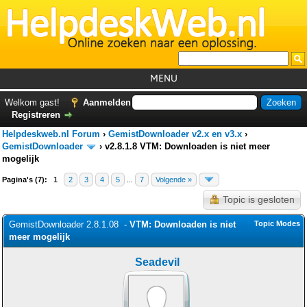
MENU
Home
Welkom gast!
Aanmelden
Registreren
Tutorials
Helpdeskweb.nl Forum
›
GemistDownloader v2.x en v3.x
›
Foutcodes
GemistDownloader
›
v2.8.1.8 VTM: Downloaden is niet meer
mogelijk
Helpdesks
Pagina's (7):
1
2
3
4
5
...
7
Volgende »
GemistDownloader
*
Topic is gesloten
Forum
GemistDownloader 2.8.1.08 -
VTM: Downloaden is niet
Topic Modes
meer mogelijk
Seadevil