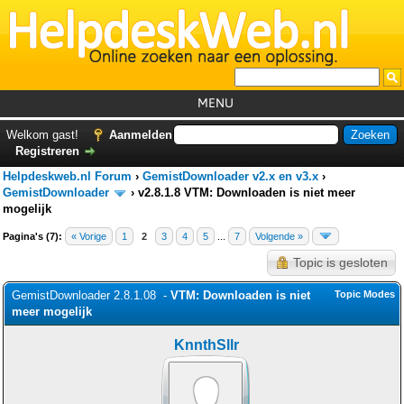
MENU
Home
Welkom gast!
Aanmelden
Registreren
Tutorials
Helpdeskweb.nl Forum
›
GemistDownloader v2.x en v3.x
›
Foutcodes
GemistDownloader
›
v2.8.1.8 VTM: Downloaden is niet meer
mogelijk
Helpdesks
Pagina's (7):
« Vorige
1
2
3
4
5
...
7
Volgende »
GemistDownloader
*
Topic is gesloten
Forum
GemistDownloader 2.8.1.08 -
VTM: Downloaden is niet
Topic Modes
meer mogelijk
KnnthSllr