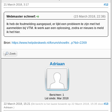
21 March 2018, 3:17
#12
Webmaster schreef:
(15 March 2018, 22:38)
Ik heb de foutmelding aangepast, er lijkt een probleem te zijn met het
aanmelden bij VTM. Ik werk aan een oplossing, zodra er nieuws is meld
ik het hier.
Bron:
https://www.helpdeskweb.nl/forum/showthr...p?tid=2269
Zoek
Adriaan
Berichten: 1
Lid sinds: Mar 2018
22 March 2018, 15:21
#13
(Dit bericht is het laatst bewerkt op 22 March 2018, 15:35 door
Adriaan
.)