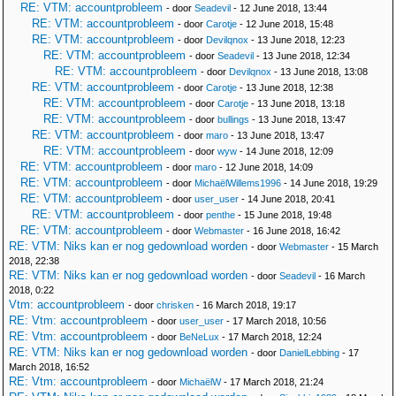
RE: VTM: accountprobleem
- door
Seadevil
- 12 June 2018, 13:44
RE: VTM: accountprobleem
- door
Carotje
- 12 June 2018, 15:48
RE: VTM: accountprobleem
- door
Devilqnox
- 13 June 2018, 12:23
RE: VTM: accountprobleem
- door
Seadevil
- 13 June 2018, 12:34
RE: VTM: accountprobleem
- door
Devilqnox
- 13 June 2018, 13:08
RE: VTM: accountprobleem
- door
Carotje
- 13 June 2018, 12:38
RE: VTM: accountprobleem
- door
Carotje
- 13 June 2018, 13:18
RE: VTM: accountprobleem
- door
bullings
- 13 June 2018, 13:47
RE: VTM: accountprobleem
- door
maro
- 13 June 2018, 13:47
RE: VTM: accountprobleem
- door
wyw
- 14 June 2018, 12:09
RE: VTM: accountprobleem
- door
maro
- 12 June 2018, 14:09
RE: VTM: accountprobleem
- door
MichaëlWillems1996
- 14 June 2018, 19:29
RE: VTM: accountprobleem
- door
user_user
- 14 June 2018, 20:41
RE: VTM: accountprobleem
- door
penthe
- 15 June 2018, 19:48
RE: VTM: accountprobleem
- door
Webmaster
- 16 June 2018, 16:42
RE: VTM: Niks kan er nog gedownload worden
- door
Webmaster
- 15 March
2018, 22:38
RE: VTM: Niks kan er nog gedownload worden
- door
Seadevil
- 16 March
2018, 0:22
Vtm: accountprobleem
- door
chrisken
- 16 March 2018, 19:17
RE: Vtm: accountprobleem
- door
user_user
- 17 March 2018, 10:56
RE: Vtm: accountprobleem
- door
BeNeLux
- 17 March 2018, 12:24
RE: VTM: Niks kan er nog gedownload worden
- door
DanielLebbing
- 17
March 2018, 16:52
RE: Vtm: accountprobleem
- door
MichaëlW
- 17 March 2018, 21:24