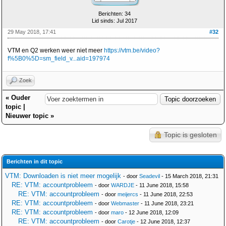
Berichten: 34
Lid sinds: Jul 2017
29 May 2018, 17:41
#32
VTM en Q2 werken weer niet meer
https://vtm.be/video?
f%5B0%5D=sm_field_v...aid=197974
Zoek
«
Ouder
topic
|
Nieuwer topic
»
Topic is gesloten
Berichten in dit topic
VTM: Downloaden is niet meer mogelijk
- door
Seadevil
- 15 March 2018, 21:31
RE: VTM: accountprobleem
- door
WARDJE
- 11 June 2018, 15:58
RE: VTM: accountprobleem
- door
meijercs
- 11 June 2018, 22:53
RE: VTM: accountprobleem
- door
Webmaster
- 11 June 2018, 23:21
RE: VTM: accountprobleem
- door
maro
- 12 June 2018, 12:09
RE: VTM: accountprobleem
- door
Carotje
- 12 June 2018, 12:37