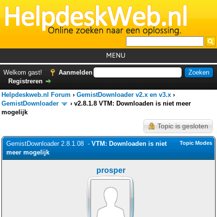
MENU
Home
Welkom gast!
Aanmelden
Registreren
Tutorials
Helpdeskweb.nl Forum
›
GemistDownloader v2.x en v3.x
›
Foutcodes
GemistDownloader
›
v2.8.1.8 VTM: Downloaden is niet meer
mogelijk
Helpdesks
Topic is gesloten
GemistDownloader
*
GemistDownloader 2.8.1.08 -
VTM: Downloaden is niet
Topic Modes
Forum
meer mogelijk
prosper