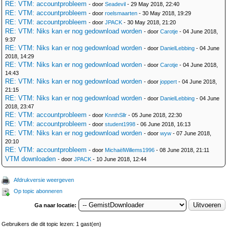
RE: VTM: accountprobleem
- door
Seadevil
- 29 May 2018, 22:40
RE: VTM: accountprobleem
- door
roelsmaarten
- 30 May 2018, 19:29
RE: VTM: accountprobleem
- door
JPACK
- 30 May 2018, 21:20
RE: VTM: Niks kan er nog gedownload worden
- door
Carotje
- 04 June 2018,
9:37
RE: VTM: Niks kan er nog gedownload worden
- door
DanielLebbing
- 04 June
2018, 14:29
RE: VTM: Niks kan er nog gedownload worden
- door
Carotje
- 04 June 2018,
14:43
RE: VTM: Niks kan er nog gedownload worden
- door
joppert
- 04 June 2018,
21:15
RE: VTM: Niks kan er nog gedownload worden
- door
DanielLebbing
- 04 June
2018, 23:47
RE: VTM: accountprobleem
- door
KnnthSllr
- 05 June 2018, 22:30
RE: VTM: accountprobleem
- door
student1998
- 06 June 2018, 16:13
RE: VTM: Niks kan er nog gedownload worden
- door
wyw
- 07 June 2018,
20:10
RE: VTM: accountprobleem
- door
MichaëlWillems1996
- 08 June 2018, 21:11
VTM downloaden
- door
JPACK
- 10 June 2018, 12:44
Afdrukversie weergeven
Op topic abonneren
Ga naar locatie:
Gebruikers die dit topic lezen: 1 gast(en)