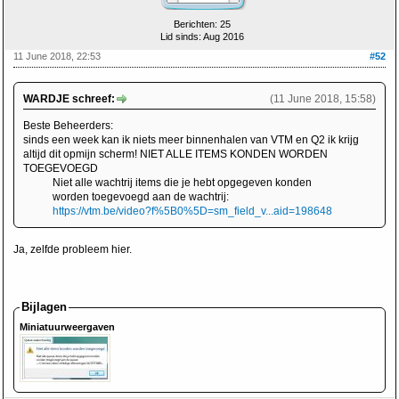
Berichten: 25
Lid sinds: Aug 2016
11 June 2018, 22:53
#52
WARDJE schreef:
(11 June 2018, 15:58)
Beste Beheerders:
sinds een week kan ik niets meer binnenhalen van VTM en Q2 ik krijg
altijd dit opmijn scherm! NIET ALLE ITEMS KONDEN WORDEN
TOEGEVOEGD
Niet alle wachtrij items die je hebt opgegeven konden
worden toegevoegd aan de wachtrij:
https://vtm.be/video?f%5B0%5D=sm_field_v...aid=198648
Ja, zelfde probleem hier.
Bijlagen
Miniatuurweergaven