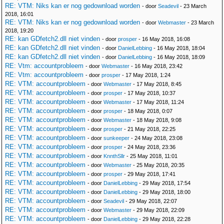
RE: VTM: Niks kan er nog gedownload worden
- door
Seadevil
- 23 March
2018, 16:01
RE: VTM: Niks kan er nog gedownload worden
- door
Webmaster
- 23 March
2018, 19:20
RE: kan GDfetch2.dll niet vinden
- door
prosper
- 16 May 2018, 16:08
RE: kan GDfetch2.dll niet vinden
- door
DanielLebbing
- 16 May 2018, 18:04
RE: kan GDfetch2.dll niet vinden
- door
DanielLebbing
- 16 May 2018, 18:09
RE: Vtm: accountprobleem
- door
Webmaster
- 16 May 2018, 23:42
RE: Vtm: accountprobleem
- door
prosper
- 17 May 2018, 1:24
RE: VTM: accountprobleem
- door
Webmaster
- 17 May 2018, 8:45
RE: VTM: accountprobleem
- door
prosper
- 17 May 2018, 10:37
RE: VTM: accountprobleem
- door
Webmaster
- 17 May 2018, 11:24
RE: VTM: accountprobleem
- door
prosper
- 18 May 2018, 0:07
RE: VTM: accountprobleem
- door
Webmaster
- 18 May 2018, 9:08
RE: VTM: accountprobleem
- door
prosper
- 21 May 2018, 22:25
RE: VTM: accountprobleem
- door
sunkeeper
- 24 May 2018, 23:08
RE: VTM: accountprobleem
- door
prosper
- 24 May 2018, 23:36
RE: VTM: accountprobleem
- door
KnnthSllr
- 25 May 2018, 11:01
RE: VTM: accountprobleem
- door
Webmaster
- 25 May 2018, 20:35
RE: VTM: accountprobleem
- door
prosper
- 29 May 2018, 17:41
RE: VTM: accountprobleem
- door
DanielLebbing
- 29 May 2018, 17:54
RE: VTM: accountprobleem
- door
DanielLebbing
- 29 May 2018, 18:00
RE: VTM: accountprobleem
- door
Seadevil
- 29 May 2018, 22:07
RE: VTM: accountprobleem
- door
Webmaster
- 29 May 2018, 22:09
RE: VTM: accountprobleem
- door
DanielLebbing
- 29 May 2018, 22:28