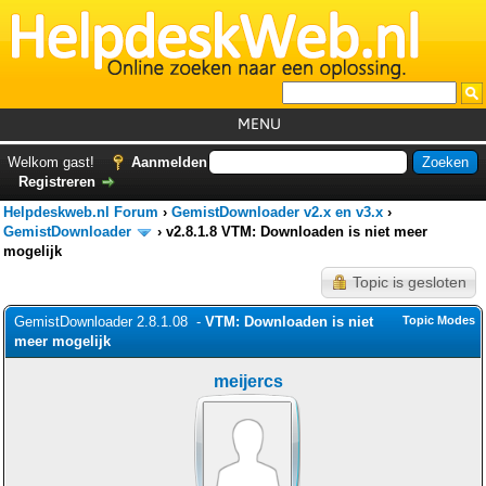
MENU
Home
Welkom gast!
Aanmelden
Registreren
Tutorials
Helpdeskweb.nl Forum
›
GemistDownloader v2.x en v3.x
›
Foutcodes
GemistDownloader
›
v2.8.1.8 VTM: Downloaden is niet meer
mogelijk
Helpdesks
Topic is gesloten
GemistDownloader
*
GemistDownloader 2.8.1.08 -
VTM: Downloaden is niet
Topic Modes
Forum
meer mogelijk
meijercs