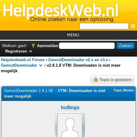
MENU
Home
Welkom gast!
Aanmelden
Registreren
Tutorials
Helpdeskweb.nl Forum
›
GemistDownloader v2.x en v3.x
›
Foutcodes
GemistDownloader
›
v2.8.1.8 VTM: Downloaden is niet meer
mogelijk
Helpdesks
Topic is gesloten
GemistDownloader
*
GemistDownloader 2.8.1.08 -
VTM: Downloaden is niet
Topic Modes
Forum
meer mogelijk
bullings