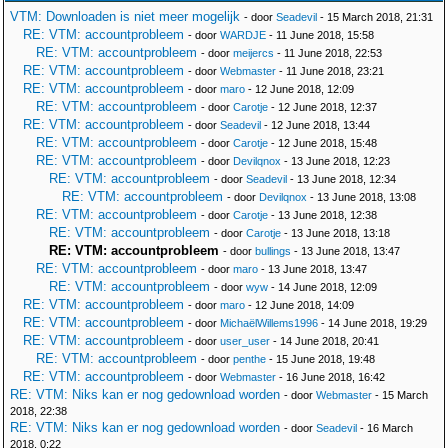
VTM: Downloaden is niet meer mogelijk
- door
Seadevil
- 15 March 2018, 21:31
RE: VTM: accountprobleem
- door
WARDJE
- 11 June 2018, 15:58
RE: VTM: accountprobleem
- door
meijercs
- 11 June 2018, 22:53
RE: VTM: accountprobleem
- door
Webmaster
- 11 June 2018, 23:21
RE: VTM: accountprobleem
- door
maro
- 12 June 2018, 12:09
RE: VTM: accountprobleem
- door
Carotje
- 12 June 2018, 12:37
RE: VTM: accountprobleem
- door
Seadevil
- 12 June 2018, 13:44
RE: VTM: accountprobleem
- door
Carotje
- 12 June 2018, 15:48
RE: VTM: accountprobleem
- door
Devilqnox
- 13 June 2018, 12:23
RE: VTM: accountprobleem
- door
Seadevil
- 13 June 2018, 12:34
RE: VTM: accountprobleem
- door
Devilqnox
- 13 June 2018, 13:08
RE: VTM: accountprobleem
- door
Carotje
- 13 June 2018, 12:38
RE: VTM: accountprobleem
- door
Carotje
- 13 June 2018, 13:18
RE: VTM: accountprobleem
- door
bullings
- 13 June 2018, 13:47
RE: VTM: accountprobleem
- door
maro
- 13 June 2018, 13:47
RE: VTM: accountprobleem
- door
wyw
- 14 June 2018, 12:09
RE: VTM: accountprobleem
- door
maro
- 12 June 2018, 14:09
RE: VTM: accountprobleem
- door
MichaëlWillems1996
- 14 June 2018, 19:29
RE: VTM: accountprobleem
- door
user_user
- 14 June 2018, 20:41
RE: VTM: accountprobleem
- door
penthe
- 15 June 2018, 19:48
RE: VTM: accountprobleem
- door
Webmaster
- 16 June 2018, 16:42
RE: VTM: Niks kan er nog gedownload worden
- door
Webmaster
- 15 March
2018, 22:38
RE: VTM: Niks kan er nog gedownload worden
- door
Seadevil
- 16 March
2018, 0:22