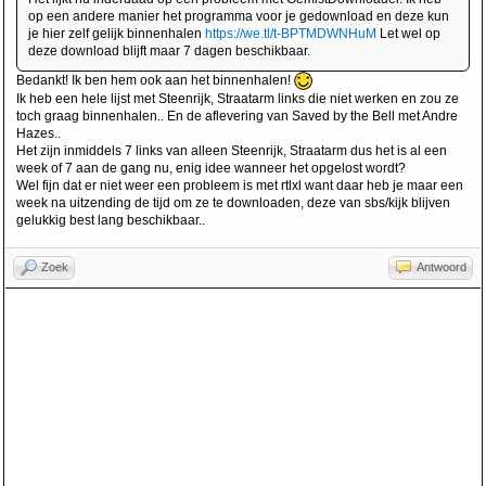
op een andere manier het programma voor je gedownload en deze kun
je hier zelf gelijk binnenhalen
https://we.tl/t-BPTMDWNHuM
Let wel op
deze download blijft maar 7 dagen beschikbaar.
Bedankt! Ik ben hem ook aan het binnenhalen!
Ik heb een hele lijst met Steenrijk, Straatarm links die niet werken en zou ze
toch graag binnenhalen.. En de aflevering van Saved by the Bell met Andre
Hazes..
Het zijn inmiddels 7 links van alleen Steenrijk, Straatarm dus het is al een
week of 7 aan de gang nu, enig idee wanneer het opgelost wordt?
Wel fijn dat er niet weer een probleem is met rtlxl want daar heb je maar een
week na uitzending de tijd om ze te downloaden, deze van sbs/kijk blijven
gelukkig best lang beschikbaar..
Zoek
Antwoord