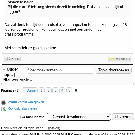
binnen te halen.
Bij die van 18 feb. nog steeds dezelfde melding. Dat zal dus aan kijk.nl
liggen?
Dat zal denk ik altijd een raadsel bijven aangezien ik die uitzending van 18
feb zonder problemen kon downloaden met een ander niet
gratis programma.
Met vriendelijke groet, penthe
Zoek
Antwoord
«
Ouder
topic
|
Nieuwer topic
»
Pagina's (6):
« Vorige
1
2
3
4
5
6
Afdrukversie weergeven
Op topic abonneren
Ga naar locatie:
Gebruikers die dit topic lezen: 1 gast(en)
Aangedreven door
MyBB
, © 2002-2026
MyBB Group
.
Het is nu 08 August 2026, 5:22