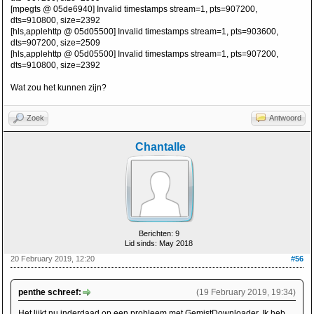
[mpegts @ 05de6940] Invalid timestamps stream=1, pts=907200,
dts=910800, size=2392
[hls,applehttp @ 05d05500] Invalid timestamps stream=1, pts=903600,
dts=907200, size=2509
[hls,applehttp @ 05d05500] Invalid timestamps stream=1, pts=907200,
dts=910800, size=2392
Wat zou het kunnen zijn?
Zoek
Antwoord
Chantalle
Berichten: 9
Lid sinds: May 2018
20 February 2019, 12:20
#56
penthe schreef:
(19 February 2019, 19:34)
Het lijkt nu inderdaad op een probleem met GemistDownloader. Ik heb