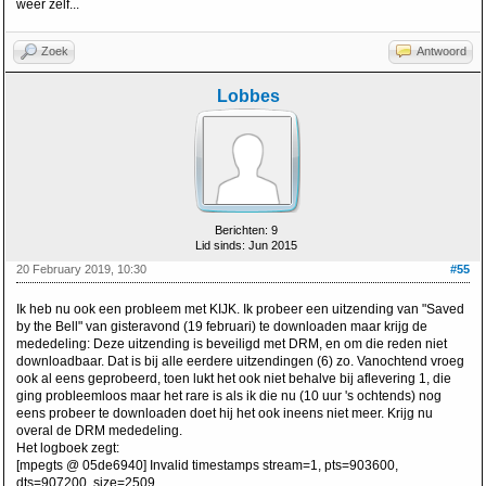
weer zelf...
Zoek
Antwoord
Lobbes
Berichten: 9
Lid sinds: Jun 2015
20 February 2019, 10:30
#55
Ik heb nu ook een probleem met KIJK. Ik probeer een uitzending van "Saved
by the Bell" van gisteravond (19 februari) te downloaden maar krijg de
mededeling: Deze uitzending is beveiligd met DRM, en om die reden niet
downloadbaar. Dat is bij alle eerdere uitzendingen (6) zo. Vanochtend vroeg
ook al eens geprobeerd, toen lukt het ook niet behalve bij aflevering 1, die
ging probleemloos maar het rare is als ik die nu (10 uur 's ochtends) nog
eens probeer te downloaden doet hij het ook ineens niet meer. Krijg nu
overal de DRM mededeling.
Het logboek zegt:
[mpegts @ 05de6940] Invalid timestamps stream=1, pts=903600,
dts=907200, size=2509