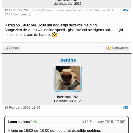
Lid sinds: Jan 2019
19 February 2019, 17:06
#52
(Dit bericht is het laatst bewerkt op 19 February 2019,
17:08 door
Loner
.)
Ik krijg op 19/02 om 16:00 uur nog altijd dezelfde melding.
Aangezien de video wel online speelt - gisteravond overigens ook al - lijkt
me dat er iets aan de hand is
Zoek
Antwoord
penthe
Berichten: 292
Lid sinds: Jul 2012
19 February 2019, 19:34
#53
Loner schreef:
(19 February 2019, 17:06)
Ik krijg op 19/02 om 16:00 uur nog altijd dezelfde melding.