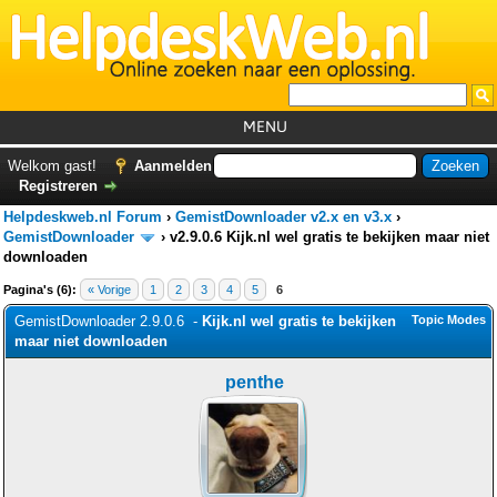
MENU
Home
Welkom gast!
Aanmelden
Registreren
Tutorials
Helpdeskweb.nl Forum
›
GemistDownloader v2.x en v3.x
›
Foutcodes
GemistDownloader
›
v2.9.0.6 Kijk.nl wel gratis te bekijken maar niet
downloaden
Helpdesks
Pagina's (6):
« Vorige
1
2
3
4
5
6
GemistDownloader
*
GemistDownloader 2.9.0.6 -
Kijk.nl wel gratis te bekijken
Topic Modes
maar niet downloaden
Forum
penthe