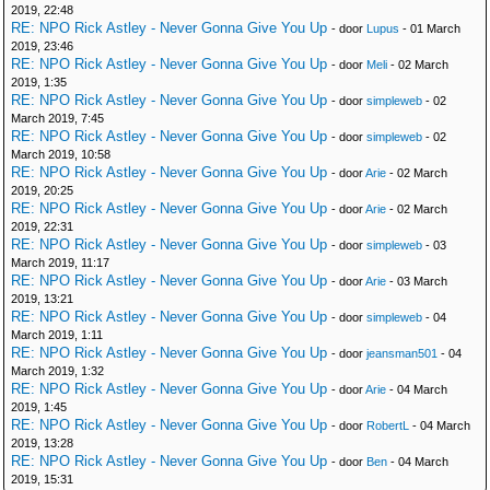
2019, 22:48
RE: NPO Rick Astley - Never Gonna Give You Up
- door
Lupus
- 01 March
2019, 23:46
RE: NPO Rick Astley - Never Gonna Give You Up
- door
Meli
- 02 March
2019, 1:35
RE: NPO Rick Astley - Never Gonna Give You Up
- door
simpleweb
- 02
March 2019, 7:45
RE: NPO Rick Astley - Never Gonna Give You Up
- door
simpleweb
- 02
March 2019, 10:58
RE: NPO Rick Astley - Never Gonna Give You Up
- door
Arie
- 02 March
2019, 20:25
RE: NPO Rick Astley - Never Gonna Give You Up
- door
Arie
- 02 March
2019, 22:31
RE: NPO Rick Astley - Never Gonna Give You Up
- door
simpleweb
- 03
March 2019, 11:17
RE: NPO Rick Astley - Never Gonna Give You Up
- door
Arie
- 03 March
2019, 13:21
RE: NPO Rick Astley - Never Gonna Give You Up
- door
simpleweb
- 04
March 2019, 1:11
RE: NPO Rick Astley - Never Gonna Give You Up
- door
jeansman501
- 04
March 2019, 1:32
RE: NPO Rick Astley - Never Gonna Give You Up
- door
Arie
- 04 March
2019, 1:45
RE: NPO Rick Astley - Never Gonna Give You Up
- door
RobertL
- 04 March
2019, 13:28
RE: NPO Rick Astley - Never Gonna Give You Up
- door
Ben
- 04 March
2019, 15:31