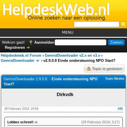
MENU
Home
Welkom gast!
Aanmelden
Registreren
Tutorials
Helpdeskweb.nl Forum
›
GemistDownloader v2.x en v3.x
›
Foutcodes
GemistDownloader
›
v2.9.0.8 Einde ondersteuning NPO Start?
Topic is gesloten
Helpdesks
GemistDownloader 2.9.0.8 -
GemistDownloader
Einde ondersteuning NPO
*
Topic Modes
Start?
Forum
Dirkvdk
28 February 2019, 19:59
#25
Lobbes schreef:
(28 February 2019, 3:27)