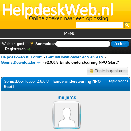
MENU
Home
Welkom gast!
Aanmelden
Registreren
Tutorials
Helpdeskweb.nl Forum
›
GemistDownloader v2.x en v3.x
›
Foutcodes
GemistDownloader
›
v2.9.0.8 Einde ondersteuning NPO Start?
Topic is gesloten
Helpdesks
GemistDownloader 2.9.0.8 -
GemistDownloader
Einde ondersteuning NPO
*
Topic Modes
Start?
Forum
meijercs