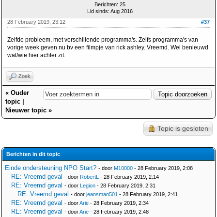
Berichten: 25
Lid sinds: Aug 2016
28 February 2019, 23:12
#37
Zelfde probleem, met verschillende programma's. Zelfs programma's van
vorige week geven nu bv een filmpje van rick ashley. Vreemd. Wel benieuwd
wat/wie hier achter zit.
Zoek
«
Ouder
topic
|
Nieuwer topic
»
Topic is gesloten
Berichten in dit topic
Einde ondersteuning NPO Start?
- door
M10000
- 28 February 2019, 2:08
RE: Vreemd geval
- door
RobertL
- 28 February 2019, 2:14
RE: Vreemd geval
- door
Legion
- 28 February 2019, 2:31
RE: Vreemd geval
- door
jeansman501
- 28 February 2019, 2:41
RE: Vreemd geval
- door
Arie
- 28 February 2019, 2:34
RE: Vreemd geval
- door
Arie
- 28 February 2019, 2:48