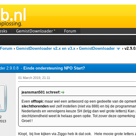
esks
GemistDownloader
*
Forum
 Forum
›
GemistDownloader v2.x en v3.x
›
GemistDownloader
›
v2.9.
er 2.9.0.8 -
Einde ondersteuning NPO Start?
01 March 2019, 21:11
jeansman501 schreef:
Even
offtopi
c maar wel een antwoord op een gedeelte van de opmerkin
slechthorenden
wel zelf instellen (niet via 888) en bij de programm
Nederlands en vervolgens keuze SH (krijg dan wel grote letters) Kan zi
slechtziendheid weet ik helaas geen optie. Tot zover deze opmerking 
2
Groet !
2013
Klopt, bij live kijken via Ziggo heb ik dat ook. Hele mooie grote letters