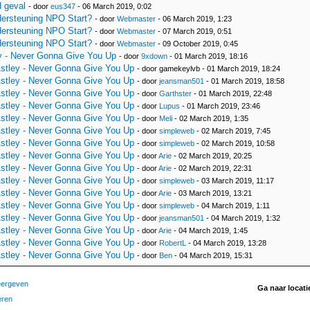
 geval
- door
eus347
- 06 March 2019, 0:02
dersteuning NPO Start?
- door
Webmaster
- 06 March 2019, 1:23
dersteuning NPO Start?
- door
Webmaster
- 07 March 2019, 0:51
dersteuning NPO Start?
- door
Webmaster
- 09 October 2019, 0:45
y - Never Gonna Give You Up
- door
9xdown
- 01 March 2019, 18:16
stley - Never Gonna Give You Up
- door gamekeylvb - 01 March 2019, 18:24
stley - Never Gonna Give You Up
- door
jeansman501
- 01 March 2019, 18:58
stley - Never Gonna Give You Up
- door
Garthster
- 01 March 2019, 22:48
stley - Never Gonna Give You Up
- door
Lupus
- 01 March 2019, 23:46
stley - Never Gonna Give You Up
- door
Meli
- 02 March 2019, 1:35
stley - Never Gonna Give You Up
- door
simpleweb
- 02 March 2019, 7:45
stley - Never Gonna Give You Up
- door
simpleweb
- 02 March 2019, 10:58
stley - Never Gonna Give You Up
- door
Arie
- 02 March 2019, 20:25
stley - Never Gonna Give You Up
- door
Arie
- 02 March 2019, 22:31
stley - Never Gonna Give You Up
- door
simpleweb
- 03 March 2019, 11:17
stley - Never Gonna Give You Up
- door
Arie
- 03 March 2019, 13:21
stley - Never Gonna Give You Up
- door
simpleweb
- 04 March 2019, 1:11
stley - Never Gonna Give You Up
- door
jeansman501
- 04 March 2019, 1:32
stley - Never Gonna Give You Up
- door
Arie
- 04 March 2019, 1:45
stley - Never Gonna Give You Up
- door
RobertL
- 04 March 2019, 13:28
stley - Never Gonna Give You Up
- door
Ben
- 04 March 2019, 15:31
eergeven
Ga naar locati
eren