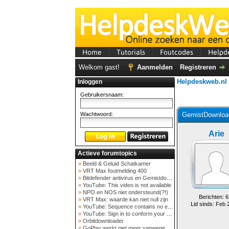
Home
Tutorials
Foutcodes
Helpd
Welkom gast!
Aanmelden
Registreren
Helpdeskweb.nl
Inloggen
Gebruikersnaam:
Wachtwoord:
GemistDownload
Arie
Actieve forumtopics
»
Beeld & Geluid Schatkamer
»
VRT Max foutmelding 400
»
Bitdefender antivirus en Gemistdowloader
»
YouTube: This video is not available
»
NPO en NOS niet ondersteund(?!)
Berichten: 6
»
VRT Max: waarde kan niet null zijn
Lid sinds: Feb 
»
YouTube: Sequence contains no elements
»
YouTube: Sign in to conform your not a bot
»
Orbitdownloader
»
GoPlay werkt niet meer vanwege nieuwe webadres