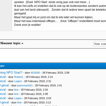
spreker. (Doet NPO Start sinds vorig jaar ook niet meer....)
Ik kan het zelfs zo instellen dat ik ook op de buitenlandse zenders auto
taal van het land uiteraard) Zonder dat ik iedere keer apart de teleteks
geregeld.
Maar het gaat mij er juist om dat ik iets later wil kunnen kijken.
Maar het was inderdaad offtopic.... (Hoe "offtopic" ondertiteld moet wo
Dank voor je reaktie!
|
Nieuwer topic
»
opic
ning NPO Start?
- door
M10000
- 28 February 2019, 2:08
eval
- door
RobertL
- 28 February 2019, 2:14
eval
- door
Legion
- 28 February 2019, 2:31
 geval
- door
jeansman501
- 28 February 2019, 2:41
eval
- door
Arie
- 28 February 2019, 2:34
eval
- door
Arie
- 28 February 2019, 2:48
eval
- door
Legion
- 28 February 2019, 3:03
 geval
- door
Arie
- 28 February 2019, 3:13