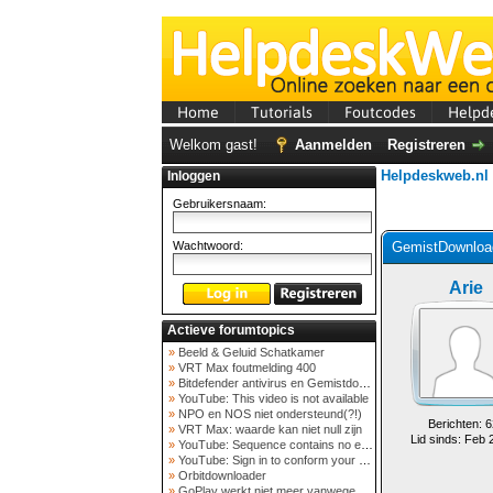
Home
Tutorials
Foutcodes
Helpd
Welkom gast!
Aanmelden
Registreren
Helpdeskweb.nl
Inloggen
Gebruikersnaam:
Wachtwoord:
GemistDownload
Arie
Actieve forumtopics
»
Beeld & Geluid Schatkamer
»
VRT Max foutmelding 400
»
Bitdefender antivirus en Gemistdowloader
»
YouTube: This video is not available
»
NPO en NOS niet ondersteund(?!)
Berichten: 6
»
VRT Max: waarde kan niet null zijn
Lid sinds: Feb 
»
YouTube: Sequence contains no elements
»
YouTube: Sign in to conform your not a bot
»
Orbitdownloader
»
GoPlay werkt niet meer vanwege nieuwe webadres