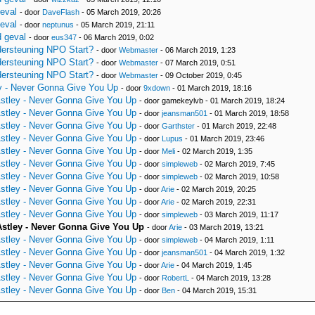
eval
- door
DaveFlash
- 05 March 2019, 20:26
eval
- door
neptunus
- 05 March 2019, 21:11
 geval
- door
eus347
- 06 March 2019, 0:02
dersteuning NPO Start?
- door
Webmaster
- 06 March 2019, 1:23
dersteuning NPO Start?
- door
Webmaster
- 07 March 2019, 0:51
dersteuning NPO Start?
- door
Webmaster
- 09 October 2019, 0:45
y - Never Gonna Give You Up
- door
9xdown
- 01 March 2019, 18:16
stley - Never Gonna Give You Up
- door gamekeylvb - 01 March 2019, 18:24
stley - Never Gonna Give You Up
- door
jeansman501
- 01 March 2019, 18:58
stley - Never Gonna Give You Up
- door
Garthster
- 01 March 2019, 22:48
stley - Never Gonna Give You Up
- door
Lupus
- 01 March 2019, 23:46
stley - Never Gonna Give You Up
- door
Meli
- 02 March 2019, 1:35
stley - Never Gonna Give You Up
- door
simpleweb
- 02 March 2019, 7:45
stley - Never Gonna Give You Up
- door
simpleweb
- 02 March 2019, 10:58
stley - Never Gonna Give You Up
- door
Arie
- 02 March 2019, 20:25
stley - Never Gonna Give You Up
- door
Arie
- 02 March 2019, 22:31
stley - Never Gonna Give You Up
- door
simpleweb
- 03 March 2019, 11:17
stley - Never Gonna Give You Up
- door
Arie
- 03 March 2019, 13:21
stley - Never Gonna Give You Up
- door
simpleweb
- 04 March 2019, 1:11
stley - Never Gonna Give You Up
- door
jeansman501
- 04 March 2019, 1:32
stley - Never Gonna Give You Up
- door
Arie
- 04 March 2019, 1:45
stley - Never Gonna Give You Up
- door
RobertL
- 04 March 2019, 13:28
stley - Never Gonna Give You Up
- door
Ben
- 04 March 2019, 15:31