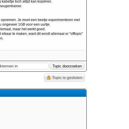
kabeltje toch altijd kan kopiëren.
heugentrainer.
eit opnemen. Je moet een beetje experimenteren met
 nu ongeveer 1GB voor een uurtje.
llemaal, maar het werkt goed.
et elkaar te maken, want dit wordt allemaal er "offtopic"
en.
Topic is gesloten