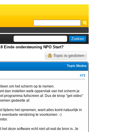
0.8 Einde ondersteuning NPO Start?
Topic is gesloten
Topic Modes
#73
 alleen om het scherm op te nemen.
nt dan instellen welk oppervlak van het scherm je
het programma fullscreen af. Dus de knop "get video"
 nemen gedeelte af.
t tijdens het opnemen, want alles komt natuurlijk in
om eventuele verstoring te voorkomen :-)
itor.
het deze software echt niet uit wat de bron is. Je