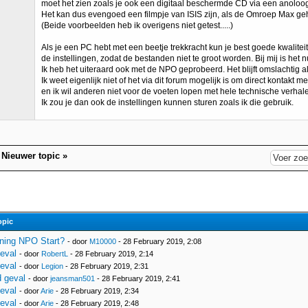
moet het zien zoals je ook een digitaal beschermde CD via een anoloog 
Het kan dus evengoed een filmpje van ISIS zijn, als de Omroep Max ge
(Beide voorbeelden heb ik overigens niet getest.....)
Als je een PC hebt met een beetje trekkracht kun je best goede kwalit
de instellingen, zodat de bestanden niet te groot worden. Bij mij is het
Ik heb het uiteraard ook met de NPO geprobeerd. Het blijft omslachtig a
Ik weet eigenlijk niet of het via dit forum mogelijk is om direct kontakt m
en ik wil anderen niet voor de voeten lopen met hele technische verhal
Ik zou je dan ook de instellingen kunnen sturen zoals ik die gebruik.
|
Nieuwer topic
»
opic
ning NPO Start?
- door
M10000
- 28 February 2019, 2:08
eval
- door
RobertL
- 28 February 2019, 2:14
eval
- door
Legion
- 28 February 2019, 2:31
 geval
- door
jeansman501
- 28 February 2019, 2:41
eval
- door
Arie
- 28 February 2019, 2:34
eval
- door
Arie
- 28 February 2019, 2:48