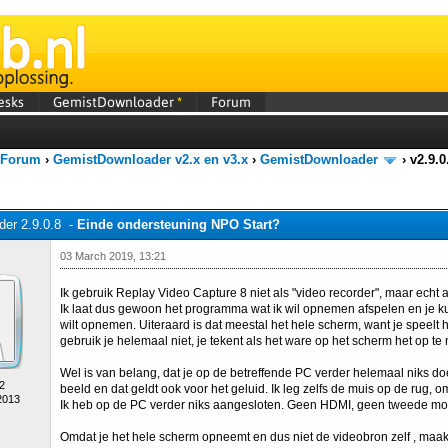
esks
GemistDownloader
*
Forum
 Forum
›
GemistDownloader v2.x en v3.x
›
GemistDownloader
›
v2.9.
er 2.9.0.8 -
Einde ondersteuning NPO Start?
03 March 2019, 13:21
Ik gebruik Replay Video Capture 8 niet als "video recorder", maar echt
Ik laat dus gewoon het programma wat ik wil opnemen afspelen en je ku
wilt opnemen. Uiteraard is dat meestal het hele scherm, want je speelt 
gebruik je helemaal niet, je tekent als het ware op het scherm het op te
Wel is van belang, dat je op de betreffende PC verder helemaal niks doe
2
beeld en dat geldt ook voor het geluid. Ik leg zelfs de muis op de rug, 
2013
Ik heb op de PC verder niks aangesloten. Geen HDMI, geen tweede mon
Omdat je het hele scherm opneemt en dus niet de videobron zelf , maakt 