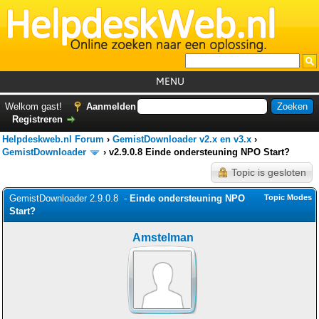
MENU
Home
Welkom gast!
Aanmelden
Registreren
Tutorials
Helpdeskweb.nl Forum
›
GemistDownloader v2.x en v3.x
›
Foutcodes
GemistDownloader
›
v2.9.0.8 Einde ondersteuning NPO Start?
Topic is gesloten
Helpdesks
GemistDownloader 2.9.0.8 -
GemistDownloader
Einde ondersteuning NPO
*
Topic Modes
Start?
Forum
Amstelman