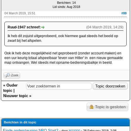
Berichten: 14
Lid sinds: Aug 2018
04 March 2019, 15:51
#88
Ruud-1947 schreef:
(04 March 2019, 14:29)
Ik heb dit zojuist uitgeprobeerd, ook hiermee gaat steeds het beeld op
zwart bij het afspelen.
Ook ik heb deze mogelijkheid net geprobeerd (zonder account maken) en
een uur keurig totaal afspeelbaar 'leven van Hitler' in een nieuw gemaakte
map ontvangen. Wel steeds met opname-bedieningsbalkje in beeld.
Zoek
«
Ouder
topic
|
Nieuwer topic
»
Topic is gesloten
Berichten in dit topic
Einde ondersteuning NPO Start?
- door
M10000
- 28 February 2019, 2:08